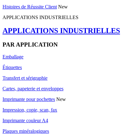
Histoires de Réussite Client
New
APPLICATIONS INDUSTRIELLES
APPLICATIONS INDUSTRIELLES
PAR APPLICATION
Emballage
Étiquettes
Transfert et sérigraphie
Cartes, papeterie et enveloppes
Imprimante pour pochettes
New
Impression, copie, scan, fax
Imprimante couleur A4
Plaques minéralogiques