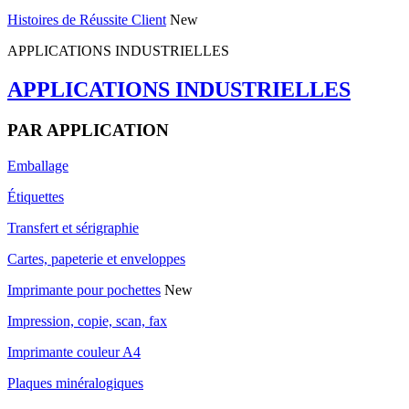
Histoires de Réussite Client
New
APPLICATIONS INDUSTRIELLES
APPLICATIONS INDUSTRIELLES
PAR APPLICATION
Emballage
Étiquettes
Transfert et sérigraphie
Cartes, papeterie et enveloppes
Imprimante pour pochettes
New
Impression, copie, scan, fax
Imprimante couleur A4
Plaques minéralogiques