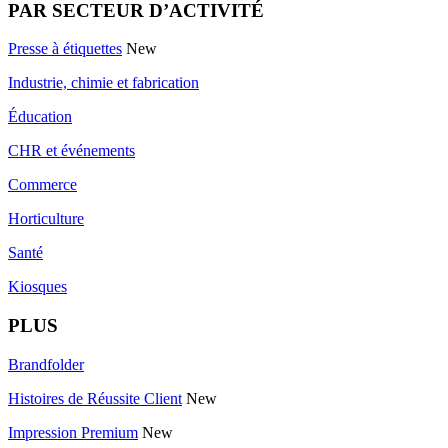
PAR SECTEUR D’ACTIVITÉ
Presse à étiquettes
New
Industrie, chimie et fabrication
Éducation
CHR et événements
Commerce
Horticulture
Santé
Kiosques
PLUS
Brandfolder
Histoires de Réussite Client
New
Impression Premium
New