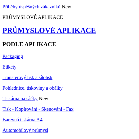
Příběhy úspěšných zákazníků
New
PRŮMYSLOVÉ APLIKACE
PRŮMYSLOVÉ APLIKACE
PODLE APLIKACE
Packaging
Etikety
Transferový tisk a sítotisk
Pohlednice, tiskoviny a obálky
Tiskárna na sáčky
New
Tisk - Kopírování - Skenování - Fax
Barevná tiskárna A4
Automobilový průmysl