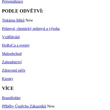
Personalizace
PODLE ODVĚTVÍ:
Tiskárna štítků
New
Průmysl, chemický průmysl a výroba
Vzdělávání
HoReCa a eventy
Maloobchod
Zahradnictví
Zdravotní péče
Kiosky
VÍCE
Brandfolder
Příběhy Úspěchu Zákazníků
New