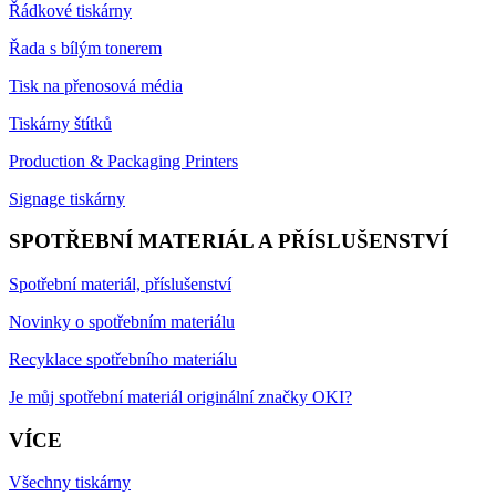
Řádkové tiskárny
Řada s bílým tonerem
Tisk na přenosová média
Tiskárny štítků
Production & Packaging Printers
Signage tiskárny
SPOTŘEBNÍ MATERIÁL A PŘÍSLUŠENSTVÍ
Spotřební materiál, příslušenství
Novinky o spotřebním materiálu
Recyklace spotřebního materiálu
Je můj spotřební materiál originální značky OKI?
VÍCE
Všechny tiskárny