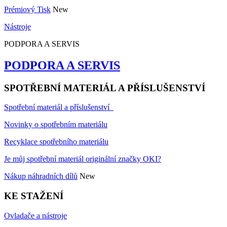
Prémiový Tisk
New
Nástroje
PODPORA A SERVIS
PODPORA A SERVIS
SPOTŘEBNÍ MATERIÁL A PŘÍSLUŠENSTVÍ
Spotřební materiál a příslušenství
Novinky o spotřebním materiálu
Recyklace spotřebního materiálu
Je můj spotřební materiál originální značky OKI?
Nákup náhradních dílů
New
KE STAŽENÍ
Ovladače a nástroje