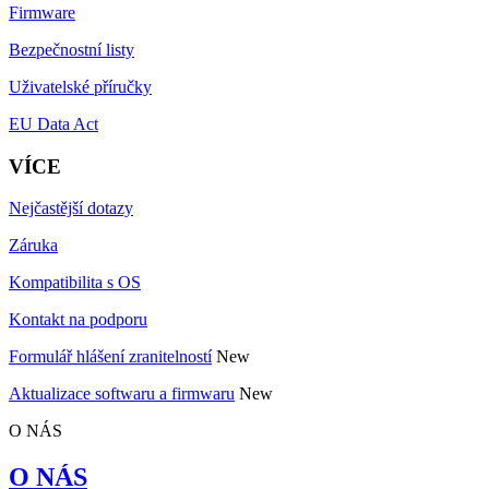
Firmware
Bezpečnostní listy
Uživatelské příručky
EU Data Act
VÍCE
Nejčastější dotazy
Záruka
Kompatibilita s OS
Kontakt na podporu
Formulář hlášení zranitelností
New
Aktualizace softwaru a firmwaru
New
O NÁS
O NÁS