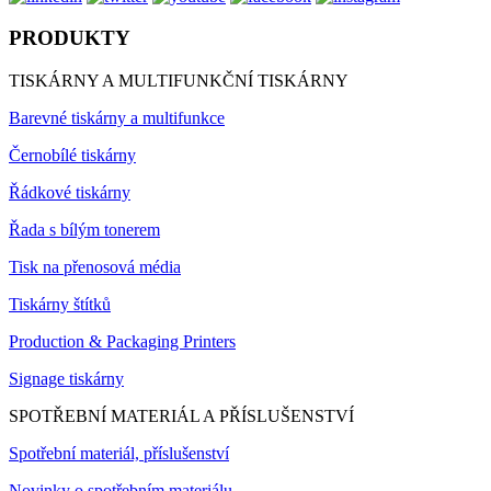
PRODUKTY
TISKÁRNY A MULTIFUNKČNÍ TISKÁRNY
Barevné tiskárny a multifunkce
Černobílé tiskárny
Řádkové tiskárny
Řada s bílým tonerem
Tisk na přenosová média
Tiskárny štítků
Production & Packaging Printers
Signage tiskárny
SPOTŘEBNÍ MATERIÁL A PŘÍSLUŠENSTVÍ
Spotřební materiál, příslušenství
Novinky o spotřebním materiálu