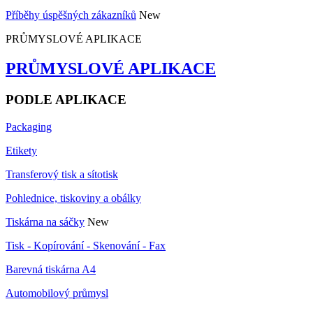
Příběhy úspěšných zákazníků
New
PRŮMYSLOVÉ APLIKACE
PRŮMYSLOVÉ APLIKACE
PODLE APLIKACE
Packaging
Etikety
Transferový tisk a sítotisk
Pohlednice, tiskoviny a obálky
Tiskárna na sáčky
New
Tisk - Kopírování - Skenování - Fax
Barevná tiskárna A4
Automobilový průmysl