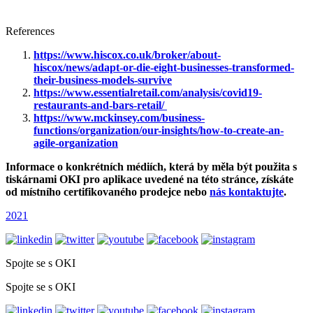
References
https://www.hiscox.co.uk/broker/about-
hiscox/news/adapt-or-die-eight-businesses-transformed-
their-business-models-survive
https://www.essentialretail.com/analysis/covid19-
restaurants-and-bars-retail/
https://www.mckinsey.com/business-
functions/organization/our-insights/how-to-create-an-
agile-organization
Informace o konkrétních médiích, která by měla být použita s
tiskárnami OKI pro aplikace uvedené na této stránce, získáte
od místního certifikovaného prodejce nebo
nás kontaktujte
.
2021
Spojte se s OKI
Spojte se s OKI