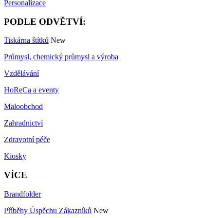
Personalizace
PODLE ODVĚTVÍ:
Tiskárna štítků
New
Průmysl, chemický průmysl a výroba
Vzdělávání
HoReCa a eventy
Maloobchod
Zahradnictví
Zdravotní péče
Kiosky
VÍCE
Brandfolder
Příběhy Úspěchu Zákazníků
New