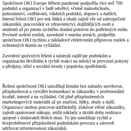
Společnost OKI Europe během pandemie podpořila více než 700
podniků a organizací v řadě odvětví, včetně maloobchodu,
pohostinství, vzdělávání, vládních podniků, dopravy a dalších.
Interní řešení OKI pro tisk štítků a obalů zajistí vše od zabezpečení
zákazníků, pracovníků ve zdravotnictví, dojíždějících osob a
studentů až po jistotu rychlého dodání potravin do potřebných rodin.
Povinné nošení roušek, zavedené v mnoha zemích, podpořila
společnost OKI rychlou a nákladově efektivnním přípravou roušek a
ochranných tkanin na vyžádání.
Zavedení správných řešení a nástrojů zajišťuje podnikům a
organizacím flexibilitu k rychlé reakci na měnící se provozní pokyny
a předpisy, tržní a sociální trendy i poptávku spotřebitelů.
Řešení společnosti OKI umožňují firmám bez námahy navrhovat,
přizpůsobovat a vytvářet komunikaci se zákazníky v profesionální
kvalitě, interně a na vyžádání. Od plně přizpůsobených
marketingových materiálů až po značení, štítky, obaly a další.
Organizace mohou pracovat udržitelněji, získávat věrné zákazníky,
zajistit opakované nákupy, snížit náklady a zkrátit doby realizace
spojené s dodavateli třetích stran. To jim umožňuje rychlé a
bezproblémové přizpůsobení podmínkám provozu a zároveň
udržovat informovanost zákazníků.