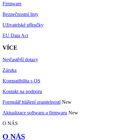
Firmware
Bezpečnostní listy
Uživatelské příručky
EU Data Act
VÍCE
Nejčastější dotazy
Záruka
Kompatibilita s OS
Kontakt na podporu
Formulář hlášení zranitelností
New
Aktualizace softwaru a firmwaru
New
O NÁS
O NÁS