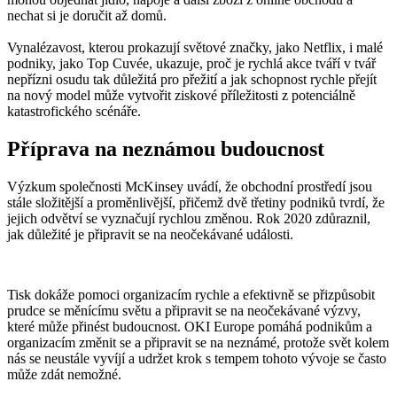
nechat si je doručit až domů.
Vynalézavost, kterou prokazují světové značky, jako Netflix, i malé
podniky, jako Top Cuvée, ukazuje, proč je rychlá akce tváří v tvář
nepřízni osudu tak důležitá pro přežití a jak schopnost rychle přejít
na nový model může vytvořit ziskové příležitosti z potenciálně
katastrofického scénáře.
Příprava na neznámou budoucnost
Výzkum společnosti McKinsey uvádí, že obchodní prostředí jsou
stále složitější a proměnlivější, přičemž dvě třetiny podniků tvrdí, že
jejich odvětví se vyznačují rychlou změnou. Rok 2020 zdůraznil,
jak důležité je připravit se na neočekávané události.
Tisk dokáže pomoci organizacím rychle a efektivně se přizpůsobit
prudce se měnícímu světu a připravit se na neočekávané výzvy,
které může přinést budoucnost. OKI Europe pomáhá podnikům a
organizacím změnit se a připravit se na neznámé, protože svět kolem
nás se neustále vyvíjí a udržet krok s tempem tohoto vývoje se často
může zdát nemožné.