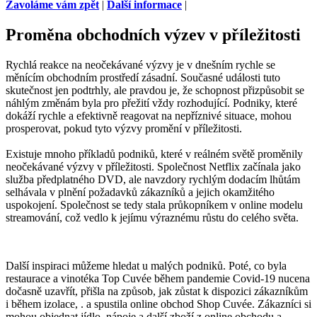
Zavoláme vám zpět
|
Další informace
|
Proměna obchodních výzev v příležitosti
Rychlá reakce na neočekávané výzvy je v dnešním rychle se
měnícím obchodním prostředí zásadní. Současné události tuto
skutečnost jen podtrhly, ale pravdou je, že schopnost přizpůsobit se
náhlým změnám byla pro přežití vždy rozhodující. Podniky, které
dokáží rychle a efektivně reagovat na nepříznivé situace, mohou
prosperovat, pokud tyto výzvy promění v příležitosti.
Existuje mnoho příkladů podniků, které v reálném světě proměnily
neočekávané výzvy v příležitosti. Společnost Netflix začínala jako
služba předplatného DVD, ale navzdory rychlým dodacím lhůtám
selhávala v plnění požadavků zákazníků a jejich okamžitého
uspokojení. Společnost se tedy stala průkopníkem v online modelu
streamování, což vedlo k jejímu výraznému růstu do celého světa.
Další inspiraci můžeme hledat u malých podniků. Poté, co byla
restaurace a vinotéka Top Cuvée během pandemie Covid-19 nucena
dočasně uzavřít, přišla na způsob, jak zůstat k dispozici zákazníkům
i během izolace, . a spustila online obchod Shop Cuvée. Zákazníci si
mohou objednat jídlo, nápoje a další zboží z online obchodu a