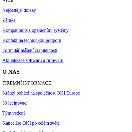
VÍCE
Nejčastější dotazy
Záruka
Kompatibilita s operačními systémy
Kontakt na technickou podporu
Formulář hlášení zranitelností
Aktualizace softwaru a firmwaru
O NÁS
FIREMNÍ INFORMACE
Krátký pohled na společnost OKI Europe
30 let inovací
Tým vedení
Kanceláře OKI po celém světě