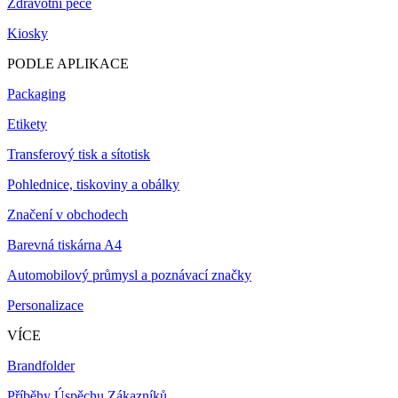
Zdravotní péče
Kiosky
PODLE APLIKACE
Packaging
Etikety
Transferový tisk a sítotisk
Pohlednice, tiskoviny a obálky
Značení v obchodech
Barevná tiskárna A4
Automobilový průmysl a poznávací značky
Personalizace
VÍCE
Brandfolder
Příběhy Úspěchu Zákazníků