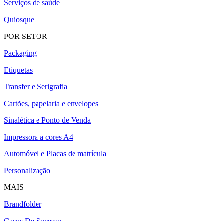
Serviços de saúde
Quiosque
POR SETOR
Packaging
Etiquetas
Transfer e Serigrafia
Cartões, papelaria e envelopes
Sinalética e Ponto de Venda
Impressora a cores A4
Automóvel e Placas de matrícula
Personalização
MAIS
Brandfolder
Casos De Sucesso