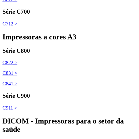
Série C700
C712 >
Impressoras a cores A3
Série C800
C822 >
C831 >
C841 >
Série C900
C911 >
DICOM - Impressoras para o setor da
saúde