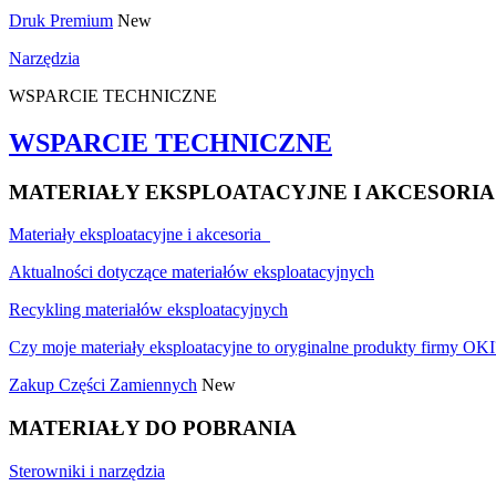
Druk Premium
New
Narzędzia
WSPARCIE TECHNICZNE
WSPARCIE TECHNICZNE
MATERIAŁY EKSPLOATACYJNE I AKCESORIA
Materiały eksploatacyjne i akcesoria
Aktualności dotyczące materiałów eksploatacyjnych
Recykling materiałów eksploatacyjnych
Czy moje materiały eksploatacyjne to oryginalne produkty firmy OKI
Zakup Części Zamiennych
New
MATERIAŁY DO POBRANIA
Sterowniki i narzędzia