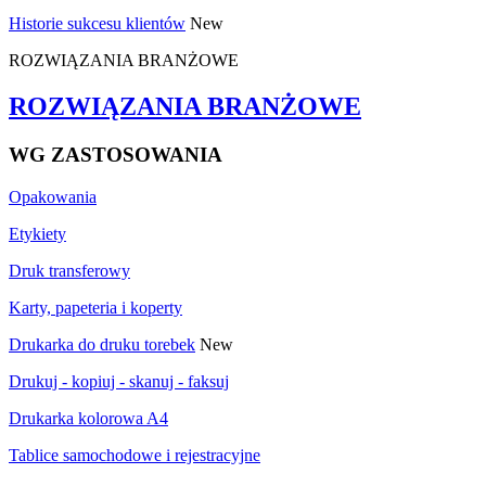
Historie sukcesu klientów
New
ROZWIĄZANIA BRANŻOWE
ROZWIĄZANIA BRANŻOWE
WG ZASTOSOWANIA
Opakowania
Etykiety
Druk transferowy
Karty, papeteria i koperty
Drukarka do druku torebek
New
Drukuj - kopiuj - skanuj - faksuj
Drukarka kolorowa A4
Tablice samochodowe i rejestracyjne