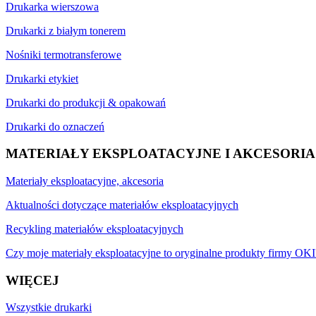
Drukarka wierszowa
Drukarki z białym tonerem
Nośniki termotransferowe
Drukarki etykiet
Drukarki do produkcji & opakowań
Drukarki do oznaczeń
MATERIAŁY EKSPLOATACYJNE I AKCESORIA
Materiały eksploatacyjne, akcesoria
Aktualności dotyczące materiałów eksploatacyjnych
Recykling materiałów eksploatacyjnych
Czy moje materiały eksploatacyjne to oryginalne produkty firmy OKI
WIĘCEJ
Wszystkie drukarki