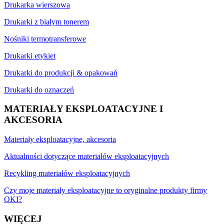
Drukarka wierszowa
Drukarki z białym tonerem
Nośniki termotransferowe
Drukarki etykiet
Drukarki do produkcji & opakowań
Drukarki do oznaczeń
MATERIAŁY EKSPLOATACYJNE I
AKCESORIA
Materiały eksploatacyjne, akcesoria
Aktualności dotyczące materiałów eksploatacyjnych
Recykling materiałów eksploatacyjnych
Czy moje materiały eksploatacyjne to oryginalne produkty firmy
OKI?
WIĘCEJ