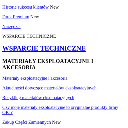
Historie sukcesu klientów
New
Druk Premium
New
Narzędzia
WSPARCIE TECHNICZNE
WSPARCIE TECHNICZNE
MATERIAŁY EKSPLOATACYJNE I
AKCESORIA
Materiały eksploatacyjne i akcesoria
Aktualności dotyczące materiałów eksploatacyjnych
Recykling materiałów eksploatacyjnych
Czy moje materiały eksploatacyjne to oryginalne produkty firmy
OKI?
Zakup Części Zamiennych
New