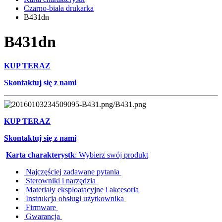
Czarno-biała drukarka
B431dn
B431dn
KUP TERAZ
Skontaktuj się z nami
KUP TERAZ
Skontaktuj się z nami
Karta charakterystk
: Wybierz swój produkt
Najczęściej zadawane pytania
Sterowniki i narzędzia
Materiały eksploatacyjne i akcesoria
Instrukcja obsługi użytkownika
Firmware
Gwarancja