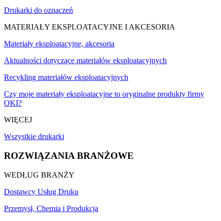
Drukarki do oznaczeń
MATERIAŁY EKSPLOATACYJNE I AKCESORIA
Materiały eksploatacyjne, akcesoria
Aktualności dotyczące materiałów eksploatacyjnych
Recykling materiałów eksploatacyjnych
Czy moje materiały eksploatacyjne to oryginalne produkty firmy
OKI?
WIĘCEJ
Wszystkie drukarki
ROZWIĄZANIA BRANŻOWE
WEDŁUG BRANŻY
Dostawcy Usług Druku
Przemysł, Chemia i Produkcja