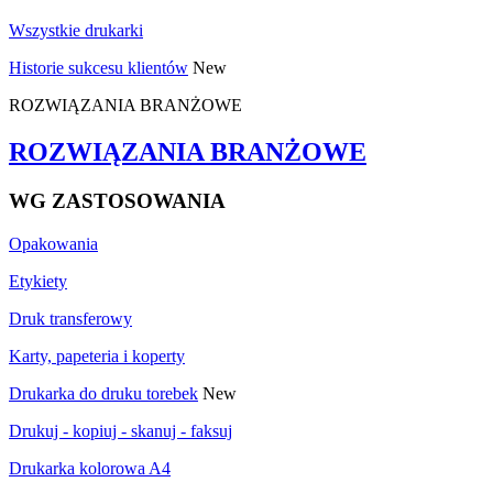
Wszystkie drukarki
Historie sukcesu klientów
New
ROZWIĄZANIA BRANŻOWE
ROZWIĄZANIA BRANŻOWE
WG ZASTOSOWANIA
Opakowania
Etykiety
Druk transferowy
Karty, papeteria i koperty
Drukarka do druku torebek
New
Drukuj - kopiuj - skanuj - faksuj
Drukarka kolorowa A4