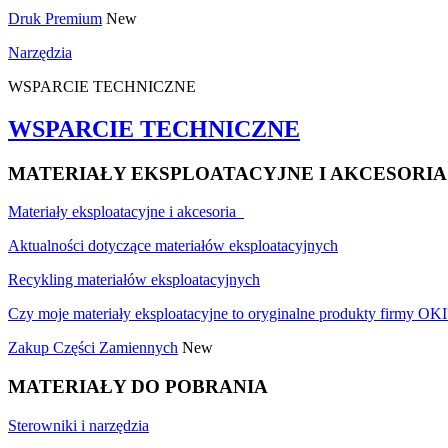
Druk Premium
New
Narzędzia
WSPARCIE TECHNICZNE
WSPARCIE TECHNICZNE
MATERIAŁY EKSPLOATACYJNE I AKCESORIA
Materiały eksploatacyjne i akcesoria
Aktualności dotyczące materiałów eksploatacyjnych
Recykling materiałów eksploatacyjnych
Czy moje materiały eksploatacyjne to oryginalne produkty firmy OKI
Zakup Części Zamiennych
New
MATERIAŁY DO POBRANIA
Sterowniki i narzędzia