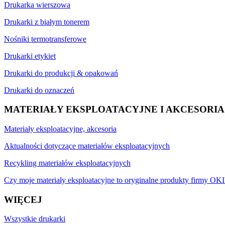
Drukarka wierszowa
Drukarki z białym tonerem
Nośniki termotransferowe
Drukarki etykiet
Drukarki do produkcji & opakowań
Drukarki do oznaczeń
MATERIAŁY EKSPLOATACYJNE I AKCESORIA
Materiały eksploatacyjne, akcesoria
Aktualności dotyczące materiałów eksploatacyjnych
Recykling materiałów eksploatacyjnych
Czy moje materiały eksploatacyjne to oryginalne produkty firmy OKI
WIĘCEJ
Wszystkie drukarki