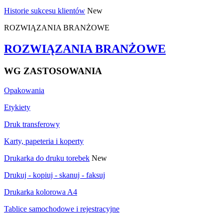
Historie sukcesu klientów
New
ROZWIĄZANIA BRANŻOWE
ROZWIĄZANIA BRANŻOWE
WG ZASTOSOWANIA
Opakowania
Etykiety
Druk transferowy
Karty, papeteria i koperty
Drukarka do druku torebek
New
Drukuj - kopiuj - skanuj - faksuj
Drukarka kolorowa A4
Tablice samochodowe i rejestracyjne