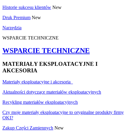
Historie sukcesu klientów
New
Druk Premium
New
Narzędzia
WSPARCIE TECHNICZNE
WSPARCIE TECHNICZNE
MATERIAŁY EKSPLOATACYJNE I
AKCESORIA
Materiały eksploatacyjne i akcesoria
Aktualności dotyczące materiałów eksploatacyjnych
Recykling materiałów eksploatacyjnych
Czy moje materiały eksploatacyjne to oryginalne produkty firmy
OKI?
Zakup Części Zamiennych
New