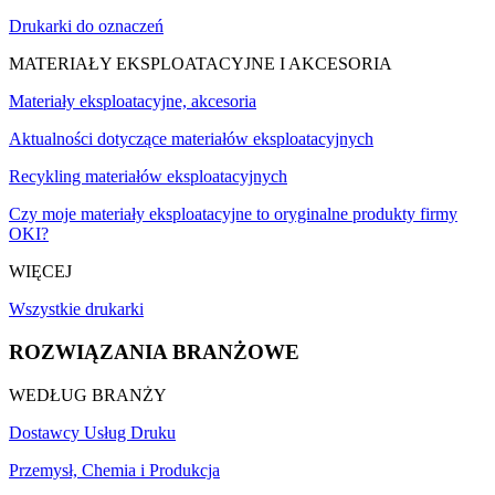
Drukarki do oznaczeń
MATERIAŁY EKSPLOATACYJNE I AKCESORIA
Materiały eksploatacyjne, akcesoria
Aktualności dotyczące materiałów eksploatacyjnych
Recykling materiałów eksploatacyjnych
Czy moje materiały eksploatacyjne to oryginalne produkty firmy
OKI?
WIĘCEJ
Wszystkie drukarki
ROZWIĄZANIA BRANŻOWE
WEDŁUG BRANŻY
Dostawcy Usług Druku
Przemysł, Chemia i Produkcja