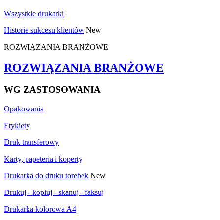
Wszystkie drukarki
Historie sukcesu klientów
New
ROZWIĄZANIA BRANŻOWE
ROZWIĄZANIA BRANŻOWE
WG ZASTOSOWANIA
Opakowania
Etykiety
Druk transferowy
Karty, papeteria i koperty
Drukarka do druku torebek
New
Drukuj - kopiuj - skanuj - faksuj
Drukarka kolorowa A4