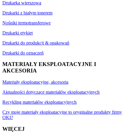
Drukarka wierszowa
Drukarki z białym tonerem
Nośniki termotransferowe
Drukarki etykiet
Drukarki do produkcji & opakowań
Drukarki do oznaczeń
MATERIAŁY EKSPLOATACYJNE I
AKCESORIA
Materiały eksploatacyjne, akcesoria
Aktualności dotyczące materiałów eksploatacyjnych
Recykling materiałów eksploatacyjnych
Czy moje materiały eksploatacyjne to oryginalne produkty firmy
OKI?
WIĘCEJ