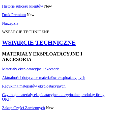
Historie sukcesu klientów
New
Druk Premium
New
Narzędzia
WSPARCIE TECHNICZNE
WSPARCIE TECHNICZNE
MATERIAŁY EKSPLOATACYJNE I
AKCESORIA
Materiały eksploatacyjne i akcesoria
Aktualności dotyczące materiałów eksploatacyjnych
Recykling materiałów eksploatacyjnych
Czy moje materiały eksploatacyjne to oryginalne produkty firmy
OKI?
Zakup Części Zamiennych
New