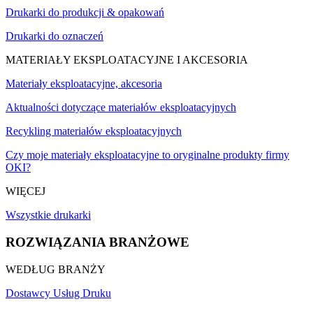
Drukarki do produkcji & opakowań
Drukarki do oznaczeń
MATERIAŁY EKSPLOATACYJNE I AKCESORIA
Materiały eksploatacyjne, akcesoria
Aktualności dotyczące materiałów eksploatacyjnych
Recykling materiałów eksploatacyjnych
Czy moje materiały eksploatacyjne to oryginalne produkty firmy
OKI?
WIĘCEJ
Wszystkie drukarki
ROZWIĄZANIA BRANŻOWE
WEDŁUG BRANŻY
Dostawcy Usług Druku