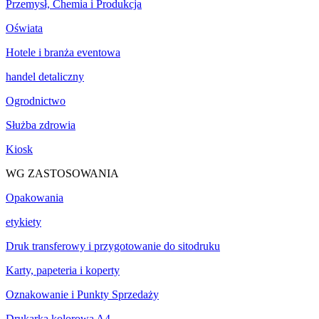
Przemysł, Chemia i Produkcja
Oświata
Hotele i branża eventowa
handel detaliczny
Ogrodnictwo
Służba zdrowia
Kiosk
WG ZASTOSOWANIA
Opakowania
etykiety
Druk transferowy i przygotowanie do sitodruku
Karty, papeteria i koperty
Oznakowanie i Punkty Sprzedaży
Drukarka kolorowa A4