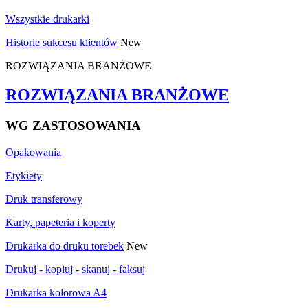
Wszystkie drukarki
Historie sukcesu klientów
New
ROZWIĄZANIA BRANŻOWE
ROZWIĄZANIA BRANŻOWE
WG ZASTOSOWANIA
Opakowania
Etykiety
Druk transferowy
Karty, papeteria i koperty
Drukarka do druku torebek
New
Drukuj - kopiuj - skanuj - faksuj
Drukarka kolorowa A4