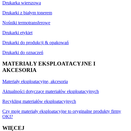
Drukarka wierszowa
Drukarki z białym tonerem
Nośniki termotransferowe
Drukarki etykiet
Drukarki do produkcji & opakowań
Drukarki do oznaczeń
MATERIAŁY EKSPLOATACYJNE I
AKCESORIA
Materiały eksploatacyjne, akcesoria
Aktualności dotyczące materiałów eksploatacyjnych
Recykling materiałów eksploatacyjnych
Czy moje materiały eksploatacyjne to oryginalne produkty firmy
OKI?
WIĘCEJ