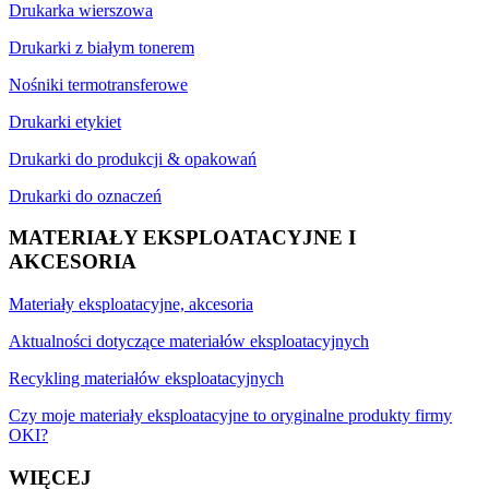
Drukarka wierszowa
Drukarki z białym tonerem
Nośniki termotransferowe
Drukarki etykiet
Drukarki do produkcji & opakowań
Drukarki do oznaczeń
MATERIAŁY EKSPLOATACYJNE I
AKCESORIA
Materiały eksploatacyjne, akcesoria
Aktualności dotyczące materiałów eksploatacyjnych
Recykling materiałów eksploatacyjnych
Czy moje materiały eksploatacyjne to oryginalne produkty firmy
OKI?
WIĘCEJ