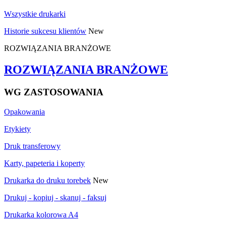
Wszystkie drukarki
Historie sukcesu klientów
New
ROZWIĄZANIA BRANŻOWE
ROZWIĄZANIA BRANŻOWE
WG ZASTOSOWANIA
Opakowania
Etykiety
Druk transferowy
Karty, papeteria i koperty
Drukarka do druku torebek
New
Drukuj - kopiuj - skanuj - faksuj
Drukarka kolorowa A4