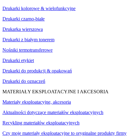
Drukarki kolorowe & wielofunkcyjne
Drukarki czarno-białe
Drukarka wierszowa
Drukarki z białym tonerem
Nośniki termotransferowe
Drukarki etykiet
Drukarki do produkcji & opakowań
Drukarki do oznaczeń
MATERIAŁY EKSPLOATACYJNE I AKCESORIA
Materiały eksploatacyjne, akcesoria
Aktualności dotyczące materiałów eksploatacyjnych
Recykling materiałów eksploatacyjnych
Czy moje materiały eksploatacyjne to oryginalne produkty firmy