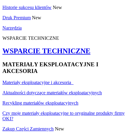
Historie sukcesu klientów
New
Druk Premium
New
Narzędzia
WSPARCIE TECHNICZNE
WSPARCIE TECHNICZNE
MATERIAŁY EKSPLOATACYJNE I
AKCESORIA
Materiały eksploatacyjne i akcesoria
Aktualności dotyczące materiałów eksploatacyjnych
Recykling materiałów eksploatacyjnych
Czy moje materiały eksploatacyjne to oryginalne produkty firmy
OKI?
Zakup Części Zamiennych
New