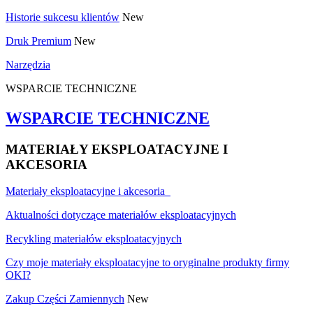
Historie sukcesu klientów
New
Druk Premium
New
Narzędzia
WSPARCIE TECHNICZNE
WSPARCIE TECHNICZNE
MATERIAŁY EKSPLOATACYJNE I
AKCESORIA
Materiały eksploatacyjne i akcesoria
Aktualności dotyczące materiałów eksploatacyjnych
Recykling materiałów eksploatacyjnych
Czy moje materiały eksploatacyjne to oryginalne produkty firmy
OKI?
Zakup Części Zamiennych
New