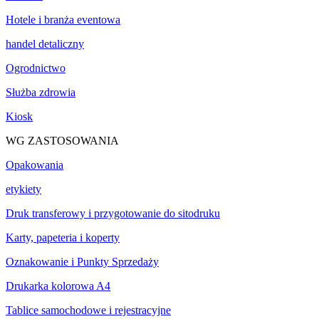
Hotele i branża eventowa
handel detaliczny
Ogrodnictwo
Służba zdrowia
Kiosk
WG ZASTOSOWANIA
Opakowania
etykiety
Druk transferowy i przygotowanie do sitodruku
Karty, papeteria i koperty
Oznakowanie i Punkty Sprzedaży
Drukarka kolorowa A4
Tablice samochodowe i rejestracyjne