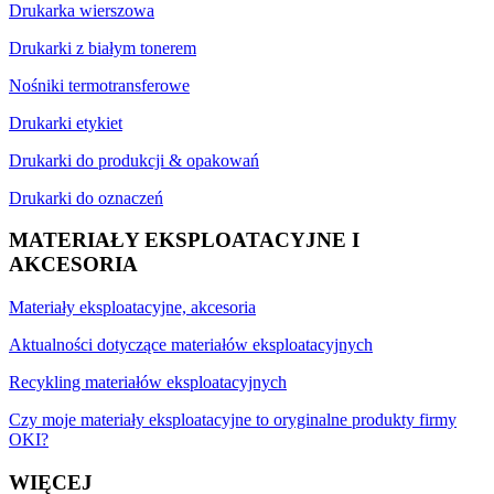
Drukarka wierszowa
Drukarki z białym tonerem
Nośniki termotransferowe
Drukarki etykiet
Drukarki do produkcji & opakowań
Drukarki do oznaczeń
MATERIAŁY EKSPLOATACYJNE I
AKCESORIA
Materiały eksploatacyjne, akcesoria
Aktualności dotyczące materiałów eksploatacyjnych
Recykling materiałów eksploatacyjnych
Czy moje materiały eksploatacyjne to oryginalne produkty firmy
OKI?
WIĘCEJ