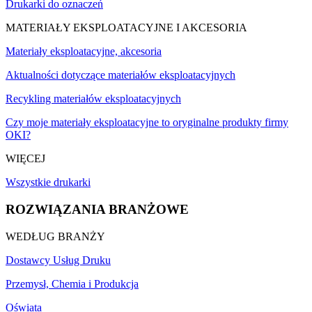
Drukarki do oznaczeń
MATERIAŁY EKSPLOATACYJNE I AKCESORIA
Materiały eksploatacyjne, akcesoria
Aktualności dotyczące materiałów eksploatacyjnych
Recykling materiałów eksploatacyjnych
Czy moje materiały eksploatacyjne to oryginalne produkty firmy
OKI?
WIĘCEJ
Wszystkie drukarki
ROZWIĄZANIA BRANŻOWE
WEDŁUG BRANŻY
Dostawcy Usług Druku
Przemysł, Chemia i Produkcja
Oświata