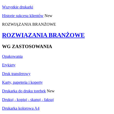
Wszystkie drukarki
Historie sukcesu klientów
New
ROZWIĄZANIA BRANŻOWE
ROZWIĄZANIA BRANŻOWE
WG ZASTOSOWANIA
Opakowania
Etykiety
Druk transferowy
Karty, papeteria i koperty
Drukarka do druku torebek
New
Drukuj - kopiuj - skanuj - faksuj
Drukarka kolorowa A4