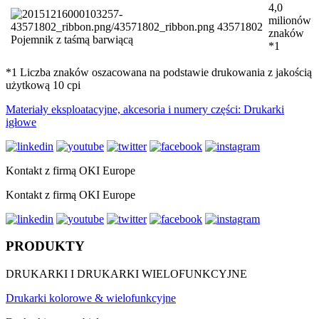
4,0
milionów
43571802
znaków
Pojemnik z taśmą barwiącą
*1
*1 Liczba znaków oszacowana na podstawie drukowania z jakością
użytkową 10 cpi
Materiały eksploatacyjne, akcesoria i numery części: Drukarki
igłowe
Kontakt z firmą OKI Europe
Kontakt z firmą OKI Europe
PRODUKTY
DRUKARKI I DRUKARKI WIELOFUNKCYJNE
Drukarki kolorowe & wielofunkcyjne