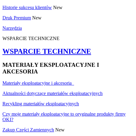
Historie sukcesu klientów
New
Druk Premium
New
Narzędzia
WSPARCIE TECHNICZNE
WSPARCIE TECHNICZNE
MATERIAŁY EKSPLOATACYJNE I
AKCESORIA
Materiały eksploatacyjne i akcesoria
Aktualności dotyczące materiałów eksploatacyjnych
Recykling materiałów eksploatacyjnych
Czy moje materiały eksploatacyjne to oryginalne produkty firmy
OKI?
Zakup Części Zamiennych
New