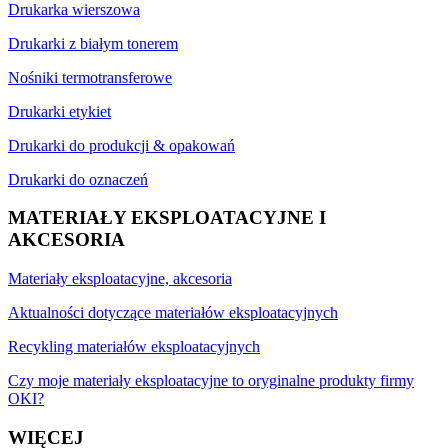
Drukarka wierszowa
Drukarki z białym tonerem
Nośniki termotransferowe
Drukarki etykiet
Drukarki do produkcji & opakowań
Drukarki do oznaczeń
MATERIAŁY EKSPLOATACYJNE I
AKCESORIA
Materiały eksploatacyjne, akcesoria
Aktualności dotyczące materiałów eksploatacyjnych
Recykling materiałów eksploatacyjnych
Czy moje materiały eksploatacyjne to oryginalne produkty firmy
OKI?
WIĘCEJ