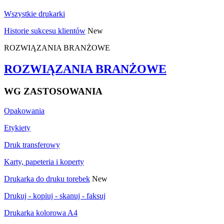
Wszystkie drukarki
Historie sukcesu klientów
New
ROZWIĄZANIA BRANŻOWE
ROZWIĄZANIA BRANŻOWE
WG ZASTOSOWANIA
Opakowania
Etykiety
Druk transferowy
Karty, papeteria i koperty
Drukarka do druku torebek
New
Drukuj - kopiuj - skanuj - faksuj
Drukarka kolorowa A4