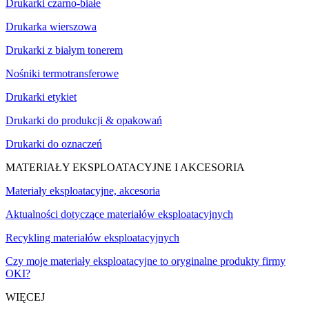
Drukarki czarno-białe
Drukarka wierszowa
Drukarki z białym tonerem
Nośniki termotransferowe
Drukarki etykiet
Drukarki do produkcji & opakowań
Drukarki do oznaczeń
MATERIAŁY EKSPLOATACYJNE I AKCESORIA
Materiały eksploatacyjne, akcesoria
Aktualności dotyczące materiałów eksploatacyjnych
Recykling materiałów eksploatacyjnych
Czy moje materiały eksploatacyjne to oryginalne produkty firmy
OKI?
WIĘCEJ