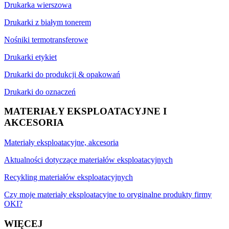
Drukarka wierszowa
Drukarki z białym tonerem
Nośniki termotransferowe
Drukarki etykiet
Drukarki do produkcji & opakowań
Drukarki do oznaczeń
MATERIAŁY EKSPLOATACYJNE I
AKCESORIA
Materiały eksploatacyjne, akcesoria
Aktualności dotyczące materiałów eksploatacyjnych
Recykling materiałów eksploatacyjnych
Czy moje materiały eksploatacyjne to oryginalne produkty firmy
OKI?
WIĘCEJ