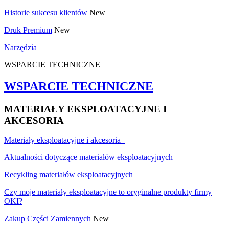
Historie sukcesu klientów
New
Druk Premium
New
Narzędzia
WSPARCIE TECHNICZNE
WSPARCIE TECHNICZNE
MATERIAŁY EKSPLOATACYJNE I
AKCESORIA
Materiały eksploatacyjne i akcesoria
Aktualności dotyczące materiałów eksploatacyjnych
Recykling materiałów eksploatacyjnych
Czy moje materiały eksploatacyjne to oryginalne produkty firmy
OKI?
Zakup Części Zamiennych
New