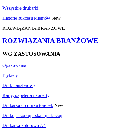
Wszystkie drukarki
Historie sukcesu klientów
New
ROZWIĄZANIA BRANŻOWE
ROZWIĄZANIA BRANŻOWE
WG ZASTOSOWANIA
Opakowania
Etykiety
Druk transferowy
Karty, papeteria i koperty
Drukarka do druku torebek
New
Drukuj - kopiuj - skanuj - faksuj
Drukarka kolorowa A4