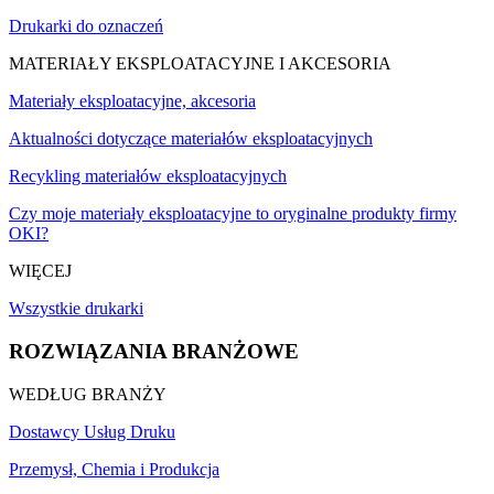
Drukarki do oznaczeń
MATERIAŁY EKSPLOATACYJNE I AKCESORIA
Materiały eksploatacyjne, akcesoria
Aktualności dotyczące materiałów eksploatacyjnych
Recykling materiałów eksploatacyjnych
Czy moje materiały eksploatacyjne to oryginalne produkty firmy
OKI?
WIĘCEJ
Wszystkie drukarki
ROZWIĄZANIA BRANŻOWE
WEDŁUG BRANŻY
Dostawcy Usług Druku
Przemysł, Chemia i Produkcja