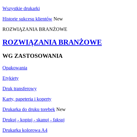
Wszystkie drukarki
Historie sukcesu klientów
New
ROZWIĄZANIA BRANŻOWE
ROZWIĄZANIA BRANŻOWE
WG ZASTOSOWANIA
Opakowania
Etykiety
Druk transferowy
Karty, papeteria i koperty
Drukarka do druku torebek
New
Drukuj - kopiuj - skanuj - faksuj
Drukarka kolorowa A4