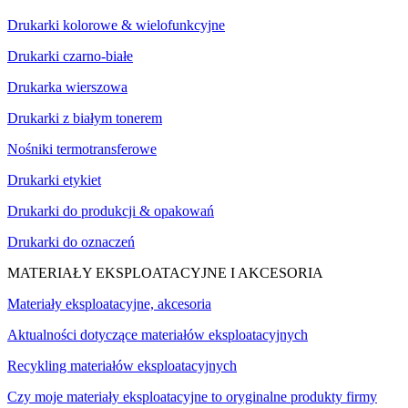
Drukarki kolorowe & wielofunkcyjne
Drukarki czarno-białe
Drukarka wierszowa
Drukarki z białym tonerem
Nośniki termotransferowe
Drukarki etykiet
Drukarki do produkcji & opakowań
Drukarki do oznaczeń
MATERIAŁY EKSPLOATACYJNE I AKCESORIA
Materiały eksploatacyjne, akcesoria
Aktualności dotyczące materiałów eksploatacyjnych
Recykling materiałów eksploatacyjnych
Czy moje materiały eksploatacyjne to oryginalne produkty firmy