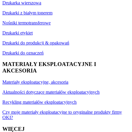
Drukarka wierszowa
Drukarki z białym tonerem
Nośniki termotransferowe
Drukarki etykiet
Drukarki do produkcji & opakowań
Drukarki do oznaczeń
MATERIAŁY EKSPLOATACYJNE I
AKCESORIA
Materiały eksploatacyjne, akcesoria
Aktualności dotyczące materiałów eksploatacyjnych
Recykling materiałów eksploatacyjnych
Czy moje materiały eksploatacyjne to oryginalne produkty firmy
OKI?
WIĘCEJ