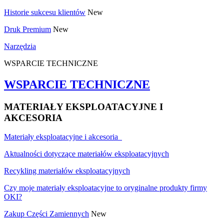
Historie sukcesu klientów
New
Druk Premium
New
Narzędzia
WSPARCIE TECHNICZNE
WSPARCIE TECHNICZNE
MATERIAŁY EKSPLOATACYJNE I
AKCESORIA
Materiały eksploatacyjne i akcesoria
Aktualności dotyczące materiałów eksploatacyjnych
Recykling materiałów eksploatacyjnych
Czy moje materiały eksploatacyjne to oryginalne produkty firmy
OKI?
Zakup Części Zamiennych
New