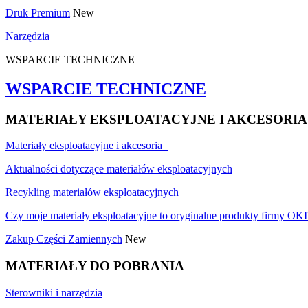
Druk Premium
New
Narzędzia
WSPARCIE TECHNICZNE
WSPARCIE TECHNICZNE
MATERIAŁY EKSPLOATACYJNE I AKCESORIA
Materiały eksploatacyjne i akcesoria
Aktualności dotyczące materiałów eksploatacyjnych
Recykling materiałów eksploatacyjnych
Czy moje materiały eksploatacyjne to oryginalne produkty firmy OKI
Zakup Części Zamiennych
New
MATERIAŁY DO POBRANIA
Sterowniki i narzędzia