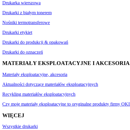
Drukarka wierszowa
Drukarki z białym tonerem
Nośniki termotransferowe
Drukarki etykiet
Drukarki do produkcji & opakowań
Drukarki do oznaczeń
MATERIAŁY EKSPLOATACYJNE I AKCESORIA
Materiały eksploatacyjne, akcesoria
Aktualności dotyczące materiałów eksploatacyjnych
Recykling materiałów eksploatacyjnych
Czy moje materiały eksploatacyjne to oryginalne produkty firmy OKI
WIĘCEJ
Wszystkie drukarki