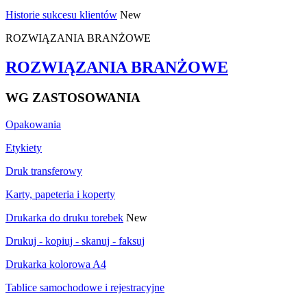
Historie sukcesu klientów
New
ROZWIĄZANIA BRANŻOWE
ROZWIĄZANIA BRANŻOWE
WG ZASTOSOWANIA
Opakowania
Etykiety
Druk transferowy
Karty, papeteria i koperty
Drukarka do druku torebek
New
Drukuj - kopiuj - skanuj - faksuj
Drukarka kolorowa A4
Tablice samochodowe i rejestracyjne