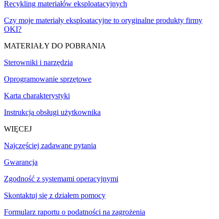
Recykling materiałów eksploatacyjnych
Czy moje materiały eksploatacyjne to oryginalne produkty firmy
OKI?
MATERIAŁY DO POBRANIA
Sterowniki i narzędzia
Oprogramowanie sprzętowe
Karta charakterystyki
Instrukcja obsługi użytkownika
WIĘCEJ
Najczęściej zadawane pytania
Gwarancja
Zgodność z systemami operacyjnymi
Skontaktuj się z działem pomocy
Formularz raportu o podatności na zagrożenia