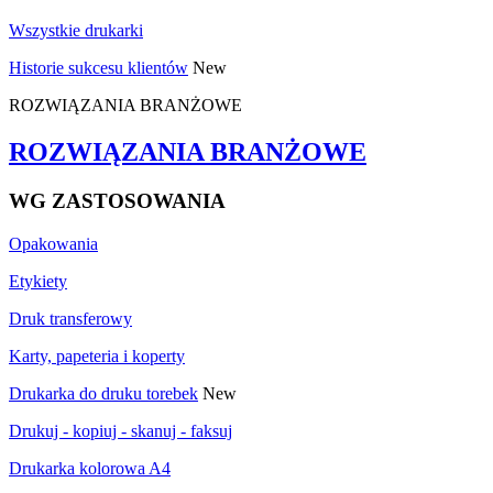
Wszystkie drukarki
Historie sukcesu klientów
New
ROZWIĄZANIA BRANŻOWE
ROZWIĄZANIA BRANŻOWE
WG ZASTOSOWANIA
Opakowania
Etykiety
Druk transferowy
Karty, papeteria i koperty
Drukarka do druku torebek
New
Drukuj - kopiuj - skanuj - faksuj
Drukarka kolorowa A4