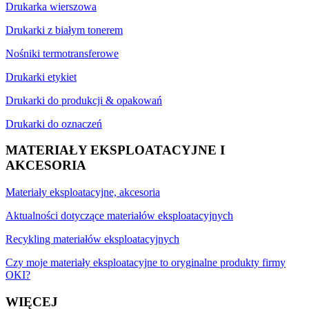
Drukarka wierszowa
Drukarki z białym tonerem
Nośniki termotransferowe
Drukarki etykiet
Drukarki do produkcji & opakowań
Drukarki do oznaczeń
MATERIAŁY EKSPLOATACYJNE I
AKCESORIA
Materiały eksploatacyjne, akcesoria
Aktualności dotyczące materiałów eksploatacyjnych
Recykling materiałów eksploatacyjnych
Czy moje materiały eksploatacyjne to oryginalne produkty firmy
OKI?
WIĘCEJ