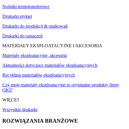
Nośniki termotransferowe
Drukarki etykiet
Drukarki do produkcji & opakowań
Drukarki do oznaczeń
MATERIAŁY EKSPLOATACYJNE I AKCESORIA
Materiały eksploatacyjne, akcesoria
Aktualności dotyczące materiałów eksploatacyjnych
Recykling materiałów eksploatacyjnych
Czy moje materiały eksploatacyjne to oryginalne produkty firmy
OKI?
WIĘCEJ
Wszystkie drukarki
ROZWIĄZANIA BRANŻOWE