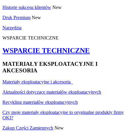
Historie sukcesu klientów
New
Druk Premium
New
Narzędzia
WSPARCIE TECHNICZNE
WSPARCIE TECHNICZNE
MATERIAŁY EKSPLOATACYJNE I
AKCESORIA
Materiały eksploatacyjne i akcesoria
Aktualności dotyczące materiałów eksploatacyjnych
Recykling materiałów eksploatacyjnych
Czy moje materiały eksploatacyjne to oryginalne produkty firmy
OKI?
Zakup Części Zamiennych
New