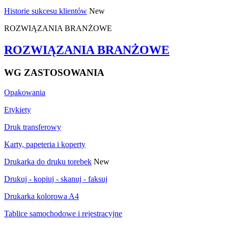
Historie sukcesu klientów
New
ROZWIĄZANIA BRANŻOWE
ROZWIĄZANIA BRANŻOWE
WG ZASTOSOWANIA
Opakowania
Etykiety
Druk transferowy
Karty, papeteria i koperty
Drukarka do druku torebek
New
Drukuj - kopiuj - skanuj - faksuj
Drukarka kolorowa A4
Tablice samochodowe i rejestracyjne