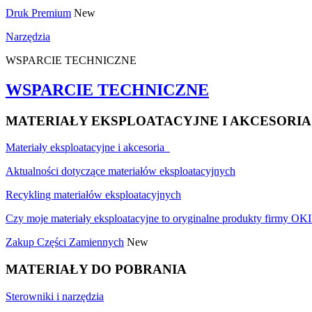
Druk Premium
New
Narzędzia
WSPARCIE TECHNICZNE
WSPARCIE TECHNICZNE
MATERIAŁY EKSPLOATACYJNE I AKCESORIA
Materiały eksploatacyjne i akcesoria
Aktualności dotyczące materiałów eksploatacyjnych
Recykling materiałów eksploatacyjnych
Czy moje materiały eksploatacyjne to oryginalne produkty firmy OKI
Zakup Części Zamiennych
New
MATERIAŁY DO POBRANIA
Sterowniki i narzędzia