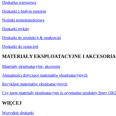
Drukarka wierszowa
Drukarki z białym tonerem
Nośniki termotransferowe
Drukarki etykiet
Drukarki do produkcji & opakowań
Drukarki do oznaczeń
MATERIAŁY EKSPLOATACYJNE I AKCESORIA
Materiały eksploatacyjne, akcesoria
Aktualności dotyczące materiałów eksploatacyjnych
Recykling materiałów eksploatacyjnych
Czy moje materiały eksploatacyjne to oryginalne produkty firmy OKI
WIĘCEJ
Wszystkie drukarki