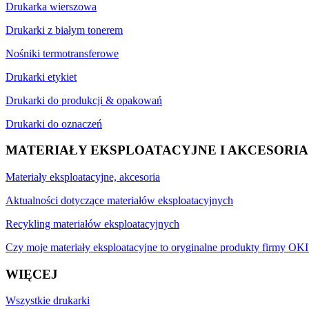
Drukarka wierszowa
Drukarki z białym tonerem
Nośniki termotransferowe
Drukarki etykiet
Drukarki do produkcji & opakowań
Drukarki do oznaczeń
MATERIAŁY EKSPLOATACYJNE I AKCESORIA
Materiały eksploatacyjne, akcesoria
Aktualności dotyczące materiałów eksploatacyjnych
Recykling materiałów eksploatacyjnych
Czy moje materiały eksploatacyjne to oryginalne produkty firmy OKI
WIĘCEJ
Wszystkie drukarki