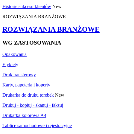
Historie sukcesu klientów
New
ROZWIĄZANIA BRANŻOWE
ROZWIĄZANIA BRANŻOWE
WG ZASTOSOWANIA
Opakowania
Etykiety
Druk transferowy
Karty, papeteria i koperty
Drukarka do druku torebek
New
Drukuj - kopiuj - skanuj - faksuj
Drukarka kolorowa A4
Tablice samochodowe i rejestracyjne