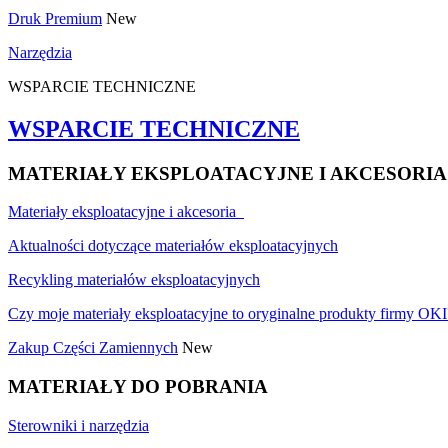
Druk Premium
New
Narzędzia
WSPARCIE TECHNICZNE
WSPARCIE TECHNICZNE
MATERIAŁY EKSPLOATACYJNE I AKCESORIA
Materiały eksploatacyjne i akcesoria
Aktualności dotyczące materiałów eksploatacyjnych
Recykling materiałów eksploatacyjnych
Czy moje materiały eksploatacyjne to oryginalne produkty firmy OKI
Zakup Części Zamiennych
New
MATERIAŁY DO POBRANIA
Sterowniki i narzędzia