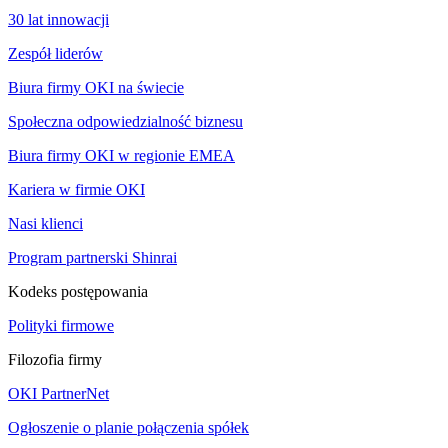
30 lat innowacji
Zespół liderów
Biura firmy OKI na świecie
Społeczna odpowiedzialność biznesu
Biura firmy OKI w regionie EMEA
Kariera w firmie OKI
Nasi klienci
Program partnerski Shinrai
Kodeks postępowania
Polityki firmowe
Filozofia firmy
OKI PartnerNet
Ogłoszenie o planie połączenia spółek