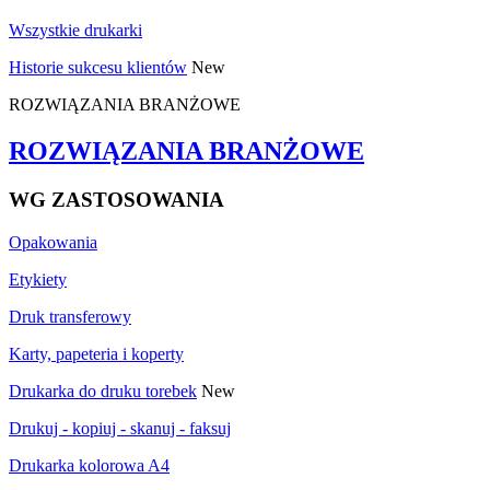
Wszystkie drukarki
Historie sukcesu klientów
New
ROZWIĄZANIA BRANŻOWE
ROZWIĄZANIA BRANŻOWE
WG ZASTOSOWANIA
Opakowania
Etykiety
Druk transferowy
Karty, papeteria i koperty
Drukarka do druku torebek
New
Drukuj - kopiuj - skanuj - faksuj
Drukarka kolorowa A4