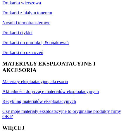
Drukarka wierszowa
Drukarki z białym tonerem
Nośniki termotransferowe
Drukarki etykiet
Drukarki do produkcji & opakowań
Drukarki do oznaczeń
MATERIAŁY EKSPLOATACYJNE I
AKCESORIA
Materiały eksploatacyjne, akcesoria
Aktualności dotyczące materiałów eksploatacyjnych
Recykling materiałów eksploatacyjnych
Czy moje materiały eksploatacyjne to oryginalne produkty firmy
OKI?
WIĘCEJ