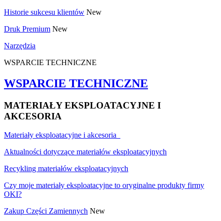
Historie sukcesu klientów
New
Druk Premium
New
Narzędzia
WSPARCIE TECHNICZNE
WSPARCIE TECHNICZNE
MATERIAŁY EKSPLOATACYJNE I
AKCESORIA
Materiały eksploatacyjne i akcesoria
Aktualności dotyczące materiałów eksploatacyjnych
Recykling materiałów eksploatacyjnych
Czy moje materiały eksploatacyjne to oryginalne produkty firmy
OKI?
Zakup Części Zamiennych
New