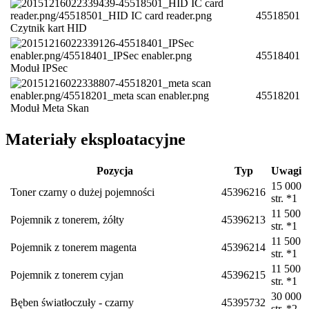
45518501
Czytnik kart HID
45518401
Moduł IPSec
45518201
Moduł Meta Skan
Materiały eksploatacyjne
Pozycja
Typ
Uwagi
15 000
Toner czarny o dużej pojemności
45396216
str. *1
11 500
Pojemnik z tonerem, żółty
45396213
str. *1
11 500
Pojemnik z tonerem magenta
45396214
str. *1
11 500
Pojemnik z tonerem cyjan
45396215
str. *1
30 000
Bęben światłoczuły - czarny
45395732
str. *2