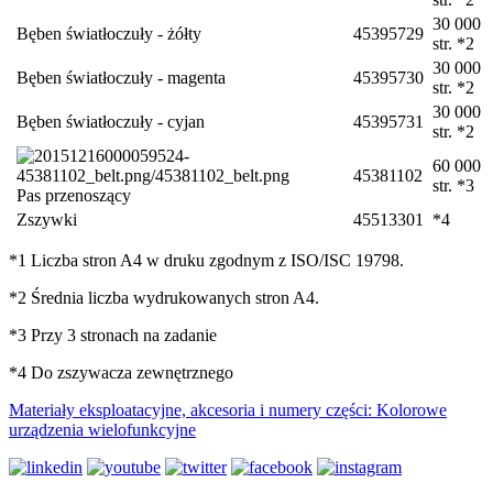
30 000
Bęben światłoczuły - żółty
45395729
str. *2
30 000
Bęben światłoczuły - magenta
45395730
str. *2
30 000
Bęben światłoczuły - cyjan
45395731
str. *2
60 000
45381102
str. *3
Pas przenoszący
Zszywki
45513301
*4
*1 Liczba stron A4 w druku zgodnym z ISO/ISC 19798.
*2 Średnia liczba wydrukowanych stron A4.
*3 Przy 3 stronach na zadanie
*4 Do zszywacza zewnętrznego
Materiały eksploatacyjne, akcesoria i numery części: Kolorowe
urządzenia wielofunkcyjne