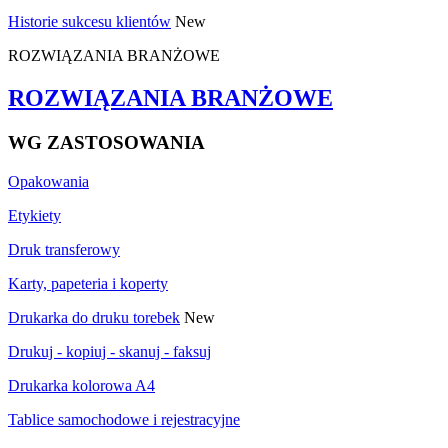
Historie sukcesu klientów
New
ROZWIĄZANIA BRANŻOWE
ROZWIĄZANIA BRANŻOWE
WG ZASTOSOWANIA
Opakowania
Etykiety
Druk transferowy
Karty, papeteria i koperty
Drukarka do druku torebek
New
Drukuj - kopiuj - skanuj - faksuj
Drukarka kolorowa A4
Tablice samochodowe i rejestracyjne