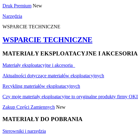
Druk Premium
New
Narzędzia
WSPARCIE TECHNICZNE
WSPARCIE TECHNICZNE
MATERIAŁY EKSPLOATACYJNE I AKCESORIA
Materiały eksploatacyjne i akcesoria
Aktualności dotyczące materiałów eksploatacyjnych
Recykling materiałów eksploatacyjnych
Czy moje materiały eksploatacyjne to oryginalne produkty firmy OKI
Zakup Części Zamiennych
New
MATERIAŁY DO POBRANIA
Sterowniki i narzędzia