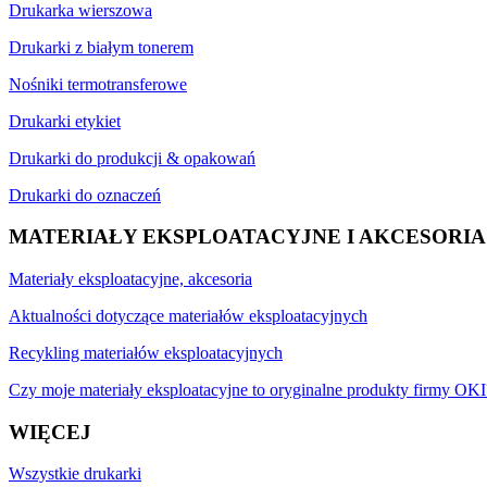
Drukarka wierszowa
Drukarki z białym tonerem
Nośniki termotransferowe
Drukarki etykiet
Drukarki do produkcji & opakowań
Drukarki do oznaczeń
MATERIAŁY EKSPLOATACYJNE I AKCESORIA
Materiały eksploatacyjne, akcesoria
Aktualności dotyczące materiałów eksploatacyjnych
Recykling materiałów eksploatacyjnych
Czy moje materiały eksploatacyjne to oryginalne produkty firmy OKI
WIĘCEJ
Wszystkie drukarki