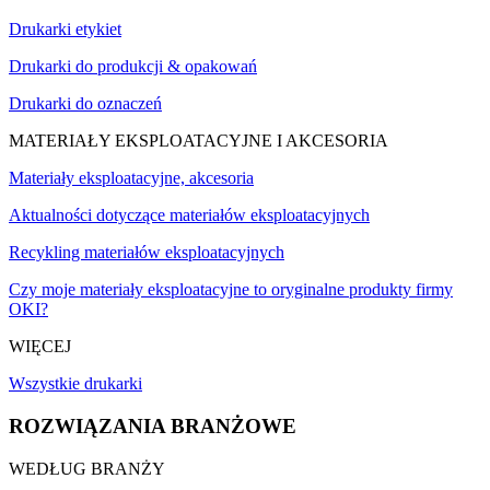
Drukarki etykiet
Drukarki do produkcji & opakowań
Drukarki do oznaczeń
MATERIAŁY EKSPLOATACYJNE I AKCESORIA
Materiały eksploatacyjne, akcesoria
Aktualności dotyczące materiałów eksploatacyjnych
Recykling materiałów eksploatacyjnych
Czy moje materiały eksploatacyjne to oryginalne produkty firmy
OKI?
WIĘCEJ
Wszystkie drukarki
ROZWIĄZANIA BRANŻOWE
WEDŁUG BRANŻY