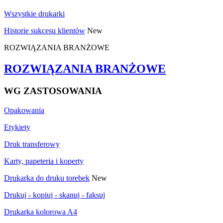
Wszystkie drukarki
Historie sukcesu klientów
New
ROZWIĄZANIA BRANŻOWE
ROZWIĄZANIA BRANŻOWE
WG ZASTOSOWANIA
Opakowania
Etykiety
Druk transferowy
Karty, papeteria i koperty
Drukarka do druku torebek
New
Drukuj - kopiuj - skanuj - faksuj
Drukarka kolorowa A4