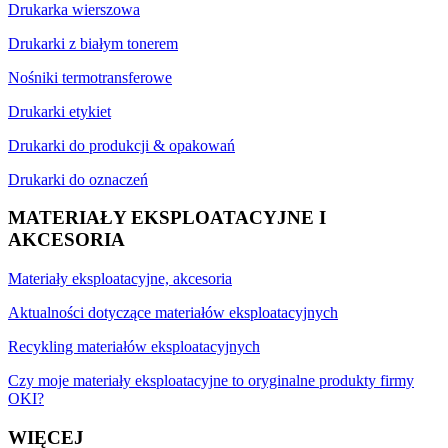
Drukarka wierszowa
Drukarki z białym tonerem
Nośniki termotransferowe
Drukarki etykiet
Drukarki do produkcji & opakowań
Drukarki do oznaczeń
MATERIAŁY EKSPLOATACYJNE I
AKCESORIA
Materiały eksploatacyjne, akcesoria
Aktualności dotyczące materiałów eksploatacyjnych
Recykling materiałów eksploatacyjnych
Czy moje materiały eksploatacyjne to oryginalne produkty firmy
OKI?
WIĘCEJ