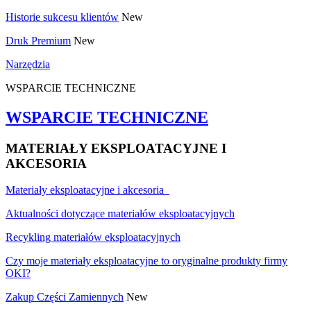
Historie sukcesu klientów
New
Druk Premium
New
Narzędzia
WSPARCIE TECHNICZNE
WSPARCIE TECHNICZNE
MATERIAŁY EKSPLOATACYJNE I
AKCESORIA
Materiały eksploatacyjne i akcesoria
Aktualności dotyczące materiałów eksploatacyjnych
Recykling materiałów eksploatacyjnych
Czy moje materiały eksploatacyjne to oryginalne produkty firmy
OKI?
Zakup Części Zamiennych
New