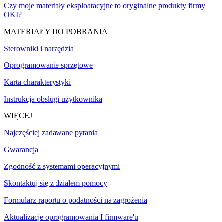
Czy moje materiały eksploatacyjne to oryginalne produkty firmy
OKI?
MATERIAŁY DO POBRANIA
Sterowniki i narzędzia
Oprogramowanie sprzętowe
Karta charakterystyki
Instrukcja obsługi użytkownika
WIĘCEJ
Najczęściej zadawane pytania
Gwarancja
Zgodność z systemami operacyjnymi
Skontaktuj się z działem pomocy
Formularz raportu o podatności na zagrożenia
Aktualizacje oprogramowania I firmware'u