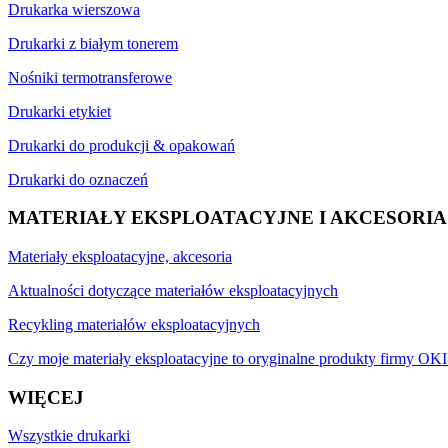
Drukarka wierszowa
Drukarki z białym tonerem
Nośniki termotransferowe
Drukarki etykiet
Drukarki do produkcji & opakowań
Drukarki do oznaczeń
MATERIAŁY EKSPLOATACYJNE I AKCESORIA
Materiały eksploatacyjne, akcesoria
Aktualności dotyczące materiałów eksploatacyjnych
Recykling materiałów eksploatacyjnych
Czy moje materiały eksploatacyjne to oryginalne produkty firmy OKI
WIĘCEJ
Wszystkie drukarki