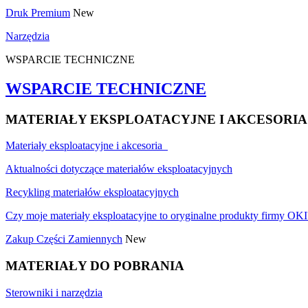
Druk Premium
New
Narzędzia
WSPARCIE TECHNICZNE
WSPARCIE TECHNICZNE
MATERIAŁY EKSPLOATACYJNE I AKCESORIA
Materiały eksploatacyjne i akcesoria
Aktualności dotyczące materiałów eksploatacyjnych
Recykling materiałów eksploatacyjnych
Czy moje materiały eksploatacyjne to oryginalne produkty firmy OKI
Zakup Części Zamiennych
New
MATERIAŁY DO POBRANIA
Sterowniki i narzędzia