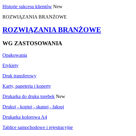
Historie sukcesu klientów
New
ROZWIĄZANIA BRANŻOWE
ROZWIĄZANIA BRANŻOWE
WG ZASTOSOWANIA
Opakowania
Etykiety
Druk transferowy
Karty, papeteria i koperty
Drukarka do druku torebek
New
Drukuj - kopiuj - skanuj - faksuj
Drukarka kolorowa A4
Tablice samochodowe i rejestracyjne