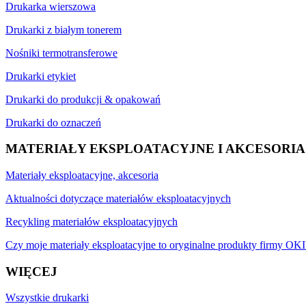
Drukarka wierszowa
Drukarki z białym tonerem
Nośniki termotransferowe
Drukarki etykiet
Drukarki do produkcji & opakowań
Drukarki do oznaczeń
MATERIAŁY EKSPLOATACYJNE I AKCESORIA
Materiały eksploatacyjne, akcesoria
Aktualności dotyczące materiałów eksploatacyjnych
Recykling materiałów eksploatacyjnych
Czy moje materiały eksploatacyjne to oryginalne produkty firmy OKI
WIĘCEJ
Wszystkie drukarki