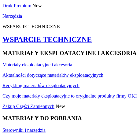
Druk Premium
New
Narzędzia
WSPARCIE TECHNICZNE
WSPARCIE TECHNICZNE
MATERIAŁY EKSPLOATACYJNE I AKCESORIA
Materiały eksploatacyjne i akcesoria
Aktualności dotyczące materiałów eksploatacyjnych
Recykling materiałów eksploatacyjnych
Czy moje materiały eksploatacyjne to oryginalne produkty firmy OKI
Zakup Części Zamiennych
New
MATERIAŁY DO POBRANIA
Sterowniki i narzędzia