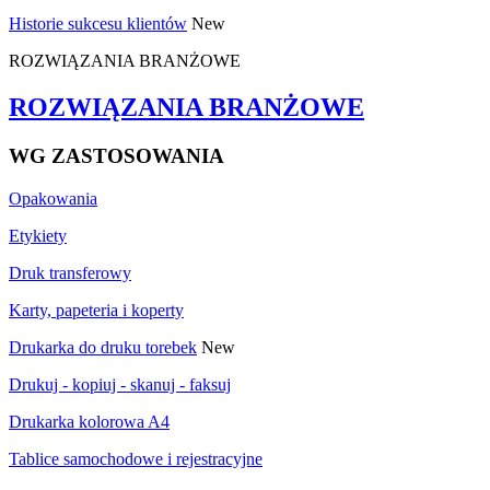
Historie sukcesu klientów
New
ROZWIĄZANIA BRANŻOWE
ROZWIĄZANIA BRANŻOWE
WG ZASTOSOWANIA
Opakowania
Etykiety
Druk transferowy
Karty, papeteria i koperty
Drukarka do druku torebek
New
Drukuj - kopiuj - skanuj - faksuj
Drukarka kolorowa A4
Tablice samochodowe i rejestracyjne