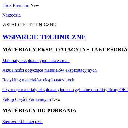
Druk Premium
New
Narzędzia
WSPARCIE TECHNICZNE
WSPARCIE TECHNICZNE
MATERIAŁY EKSPLOATACYJNE I AKCESORIA
Materiały eksploatacyjne i akcesoria
Aktualności dotyczące materiałów eksploatacyjnych
Recykling materiałów eksploatacyjnych
Czy moje materiały eksploatacyjne to oryginalne produkty firmy OKI
Zakup Części Zamiennych
New
MATERIAŁY DO POBRANIA
Sterowniki i narzędzia