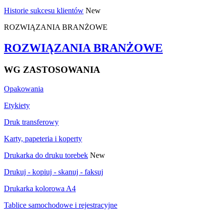
Historie sukcesu klientów
New
ROZWIĄZANIA BRANŻOWE
ROZWIĄZANIA BRANŻOWE
WG ZASTOSOWANIA
Opakowania
Etykiety
Druk transferowy
Karty, papeteria i koperty
Drukarka do druku torebek
New
Drukuj - kopiuj - skanuj - faksuj
Drukarka kolorowa A4
Tablice samochodowe i rejestracyjne