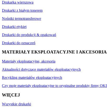
Drukarka wierszowa
Drukarki z białym tonerem
Nośniki termotransferowe
Drukarki etykiet
Drukarki do produkcji & opakowań
Drukarki do oznaczeń
MATERIAŁY EKSPLOATACYJNE I AKCESORIA
Materiały eksploatacyjne, akcesoria
Aktualności dotyczące materiałów eksploatacyjnych
Recykling materiałów eksploatacyjnych
Czy moje materiały eksploatacyjne to oryginalne produkty firmy OKI
WIĘCEJ
Wszystkie drukarki