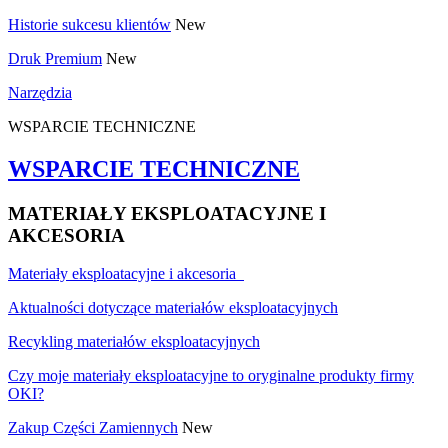
Historie sukcesu klientów
New
Druk Premium
New
Narzędzia
WSPARCIE TECHNICZNE
WSPARCIE TECHNICZNE
MATERIAŁY EKSPLOATACYJNE I
AKCESORIA
Materiały eksploatacyjne i akcesoria
Aktualności dotyczące materiałów eksploatacyjnych
Recykling materiałów eksploatacyjnych
Czy moje materiały eksploatacyjne to oryginalne produkty firmy
OKI?
Zakup Części Zamiennych
New