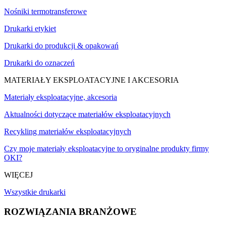
Nośniki termotransferowe
Drukarki etykiet
Drukarki do produkcji & opakowań
Drukarki do oznaczeń
MATERIAŁY EKSPLOATACYJNE I AKCESORIA
Materiały eksploatacyjne, akcesoria
Aktualności dotyczące materiałów eksploatacyjnych
Recykling materiałów eksploatacyjnych
Czy moje materiały eksploatacyjne to oryginalne produkty firmy
OKI?
WIĘCEJ
Wszystkie drukarki
ROZWIĄZANIA BRANŻOWE