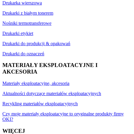
Drukarka wierszowa
Drukarki z białym tonerem
Nośniki termotransferowe
Drukarki etykiet
Drukarki do produkcji & opakowań
Drukarki do oznaczeń
MATERIAŁY EKSPLOATACYJNE I
AKCESORIA
Materiały eksploatacyjne, akcesoria
Aktualności dotyczące materiałów eksploatacyjnych
Recykling materiałów eksploatacyjnych
Czy moje materiały eksploatacyjne to oryginalne produkty firmy
OKI?
WIĘCEJ