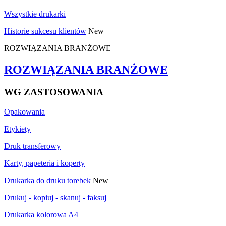
Wszystkie drukarki
Historie sukcesu klientów
New
ROZWIĄZANIA BRANŻOWE
ROZWIĄZANIA BRANŻOWE
WG ZASTOSOWANIA
Opakowania
Etykiety
Druk transferowy
Karty, papeteria i koperty
Drukarka do druku torebek
New
Drukuj - kopiuj - skanuj - faksuj
Drukarka kolorowa A4