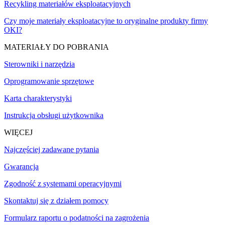
Recykling materiałów eksploatacyjnych
Czy moje materiały eksploatacyjne to oryginalne produkty firmy
OKI?
MATERIAŁY DO POBRANIA
Sterowniki i narzędzia
Oprogramowanie sprzętowe
Karta charakterystyki
Instrukcja obsługi użytkownika
WIĘCEJ
Najczęściej zadawane pytania
Gwarancja
Zgodność z systemami operacyjnymi
Skontaktuj się z działem pomocy
Formularz raportu o podatności na zagrożenia