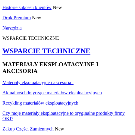
Historie sukcesu klientów
New
Druk Premium
New
Narzędzia
WSPARCIE TECHNICZNE
WSPARCIE TECHNICZNE
MATERIAŁY EKSPLOATACYJNE I
AKCESORIA
Materiały eksploatacyjne i akcesoria
Aktualności dotyczące materiałów eksploatacyjnych
Recykling materiałów eksploatacyjnych
Czy moje materiały eksploatacyjne to oryginalne produkty firmy
OKI?
Zakup Części Zamiennych
New