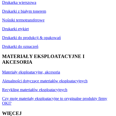
Drukarka wierszowa
Drukarki z białym tonerem
Nośniki termotransferowe
Drukarki etykiet
Drukarki do produkcji & opakowań
Drukarki do oznaczeń
MATERIAŁY EKSPLOATACYJNE I
AKCESORIA
Materiały eksploatacyjne, akcesoria
Aktualności dotyczące materiałów eksploatacyjnych
Recykling materiałów eksploatacyjnych
Czy moje materiały eksploatacyjne to oryginalne produkty firmy
OKI?
WIĘCEJ