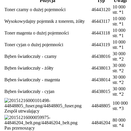
Pozycja
Typ
Uwagi
10 000
Toner czarny o dużej pojemności
46443120
str. *1
10 000
Wysokowydajny pojemnik z tonerem, żółty
46443117
str. *1
10 000
Toner magenta o dużej pojemności
46443118
str. *1
10 000
Toner cyjan o dużej pojemności
46443119
str. *1
30 000
Bęben światłoczuły - czarny
46438016
str. *2
30 000
Bęben światłoczuły - żółty
46438013
str. *2
30 000
Bęben światłoczuły - magenta
46438014
str. *2
30 000
Bęben światłoczuły - cyjan
46438015
str. *2
100 000
44848805
str. *3
Zespół utrwalający
80 000
44846204
str. *4
Pas przenoszący