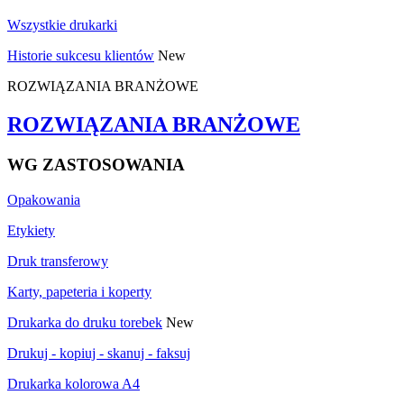
Wszystkie drukarki
Historie sukcesu klientów
New
ROZWIĄZANIA BRANŻOWE
ROZWIĄZANIA BRANŻOWE
WG ZASTOSOWANIA
Opakowania
Etykiety
Druk transferowy
Karty, papeteria i koperty
Drukarka do druku torebek
New
Drukuj - kopiuj - skanuj - faksuj
Drukarka kolorowa A4