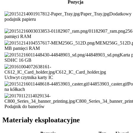
Pozycja
Dodatkowy
podajnik papieru
25
pamięci RAM
MB pamięci RAM
Karta 
SDHC 16 GB
Uchwyt czytnika karty IC
Po
na kółkach
Podajnik do banerów
Materiały eksploatacyjne