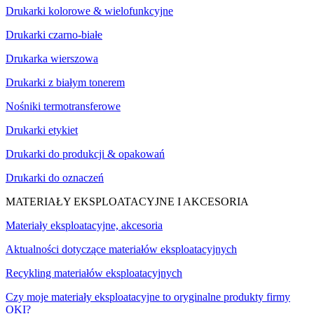
Drukarki kolorowe & wielofunkcyjne
Drukarki czarno-białe
Drukarka wierszowa
Drukarki z białym tonerem
Nośniki termotransferowe
Drukarki etykiet
Drukarki do produkcji & opakowań
Drukarki do oznaczeń
MATERIAŁY EKSPLOATACYJNE I AKCESORIA
Materiały eksploatacyjne, akcesoria
Aktualności dotyczące materiałów eksploatacyjnych
Recykling materiałów eksploatacyjnych
Czy moje materiały eksploatacyjne to oryginalne produkty firmy
OKI?