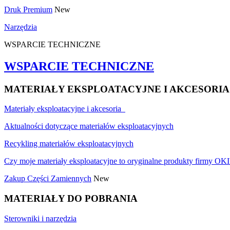
Druk Premium
New
Narzędzia
WSPARCIE TECHNICZNE
WSPARCIE TECHNICZNE
MATERIAŁY EKSPLOATACYJNE I AKCESORIA
Materiały eksploatacyjne i akcesoria
Aktualności dotyczące materiałów eksploatacyjnych
Recykling materiałów eksploatacyjnych
Czy moje materiały eksploatacyjne to oryginalne produkty firmy OKI
Zakup Części Zamiennych
New
MATERIAŁY DO POBRANIA
Sterowniki i narzędzia