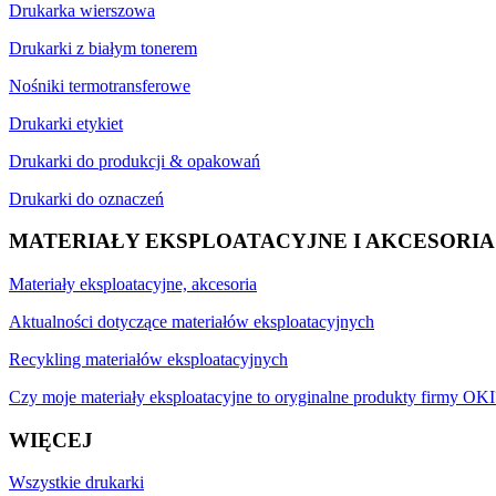
Drukarka wierszowa
Drukarki z białym tonerem
Nośniki termotransferowe
Drukarki etykiet
Drukarki do produkcji & opakowań
Drukarki do oznaczeń
MATERIAŁY EKSPLOATACYJNE I AKCESORIA
Materiały eksploatacyjne, akcesoria
Aktualności dotyczące materiałów eksploatacyjnych
Recykling materiałów eksploatacyjnych
Czy moje materiały eksploatacyjne to oryginalne produkty firmy OKI
WIĘCEJ
Wszystkie drukarki