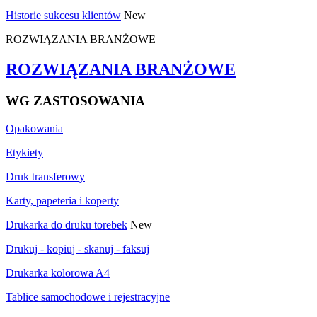
Historie sukcesu klientów
New
ROZWIĄZANIA BRANŻOWE
ROZWIĄZANIA BRANŻOWE
WG ZASTOSOWANIA
Opakowania
Etykiety
Druk transferowy
Karty, papeteria i koperty
Drukarka do druku torebek
New
Drukuj - kopiuj - skanuj - faksuj
Drukarka kolorowa A4
Tablice samochodowe i rejestracyjne