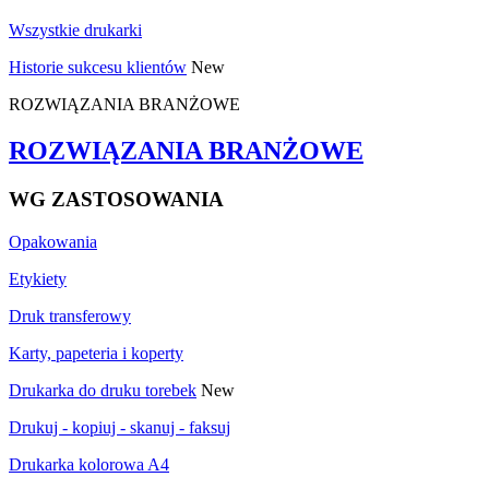
Wszystkie drukarki
Historie sukcesu klientów
New
ROZWIĄZANIA BRANŻOWE
ROZWIĄZANIA BRANŻOWE
WG ZASTOSOWANIA
Opakowania
Etykiety
Druk transferowy
Karty, papeteria i koperty
Drukarka do druku torebek
New
Drukuj - kopiuj - skanuj - faksuj
Drukarka kolorowa A4