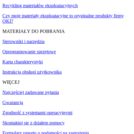
Recykling materiałów eksploatacyjnych
Czy moje materiały eksploatacyjne to oryginalne produkty firmy
OKI?
MATERIAŁY DO POBRANIA
Sterowniki i narzędzia
Oprogramowanie sprzętowe
Karta charakterystyki
Instrukcja obsługi użytkownika
WIĘCEJ
Najczęściej zadawane pytania
Gwarancja
Zgodność z systemami operacyjnymi
Skontaktuj się z działem pomocy
Formularz raportu o podatności na zagrożenia