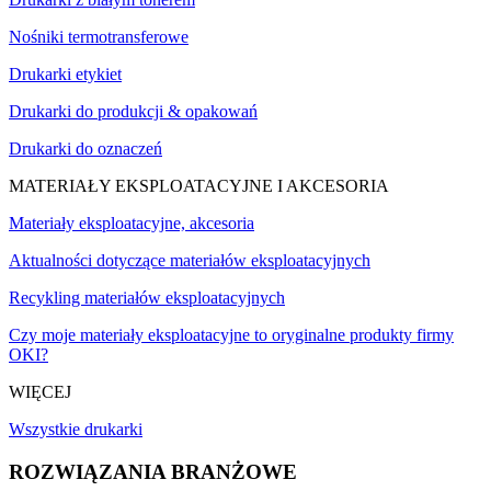
Nośniki termotransferowe
Drukarki etykiet
Drukarki do produkcji & opakowań
Drukarki do oznaczeń
MATERIAŁY EKSPLOATACYJNE I AKCESORIA
Materiały eksploatacyjne, akcesoria
Aktualności dotyczące materiałów eksploatacyjnych
Recykling materiałów eksploatacyjnych
Czy moje materiały eksploatacyjne to oryginalne produkty firmy
OKI?
WIĘCEJ
Wszystkie drukarki
ROZWIĄZANIA BRANŻOWE