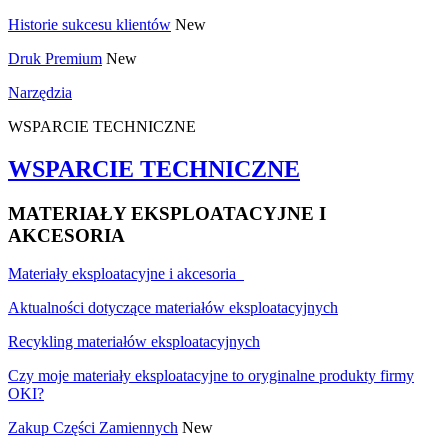
Historie sukcesu klientów
New
Druk Premium
New
Narzędzia
WSPARCIE TECHNICZNE
WSPARCIE TECHNICZNE
MATERIAŁY EKSPLOATACYJNE I
AKCESORIA
Materiały eksploatacyjne i akcesoria
Aktualności dotyczące materiałów eksploatacyjnych
Recykling materiałów eksploatacyjnych
Czy moje materiały eksploatacyjne to oryginalne produkty firmy
OKI?
Zakup Części Zamiennych
New