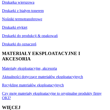
Drukarka wierszowa
Drukarki z białym tonerem
Nośniki termotransferowe
Drukarki etykiet
Drukarki do produkcji & opakowań
Drukarki do oznaczeń
MATERIAŁY EKSPLOATACYJNE I
AKCESORIA
Materiały eksploatacyjne, akcesoria
Aktualności dotyczące materiałów eksploatacyjnych
Recykling materiałów eksploatacyjnych
Czy moje materiały eksploatacyjne to oryginalne produkty firmy
OKI?
WIĘCEJ