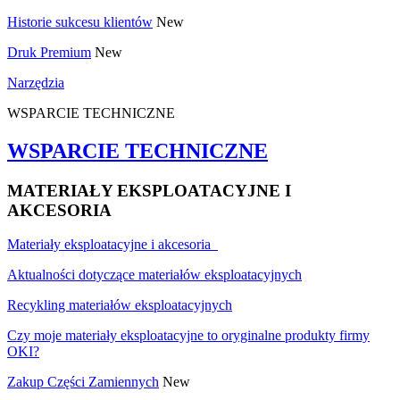
Historie sukcesu klientów
New
Druk Premium
New
Narzędzia
WSPARCIE TECHNICZNE
WSPARCIE TECHNICZNE
MATERIAŁY EKSPLOATACYJNE I
AKCESORIA
Materiały eksploatacyjne i akcesoria
Aktualności dotyczące materiałów eksploatacyjnych
Recykling materiałów eksploatacyjnych
Czy moje materiały eksploatacyjne to oryginalne produkty firmy
OKI?
Zakup Części Zamiennych
New