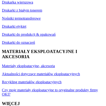
Drukarka wierszowa
Drukarki z białym tonerem
Nośniki termotransferowe
Drukarki etykiet
Drukarki do produkcji & opakowań
Drukarki do oznaczeń
MATERIAŁY EKSPLOATACYJNE I
AKCESORIA
Materiały eksploatacyjne, akcesoria
Aktualności dotyczące materiałów eksploatacyjnych
Recykling materiałów eksploatacyjnych
Czy moje materiały eksploatacyjne to oryginalne produkty firmy
OKI?
WIĘCEJ