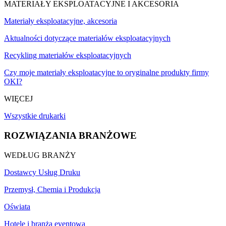
MATERIAŁY EKSPLOATACYJNE I AKCESORIA
Materiały eksploatacyjne, akcesoria
Aktualności dotyczące materiałów eksploatacyjnych
Recykling materiałów eksploatacyjnych
Czy moje materiały eksploatacyjne to oryginalne produkty firmy
OKI?
WIĘCEJ
Wszystkie drukarki
ROZWIĄZANIA BRANŻOWE
WEDŁUG BRANŻY
Dostawcy Usług Druku
Przemysł, Chemia i Produkcja
Oświata
Hotele i branża eventowa