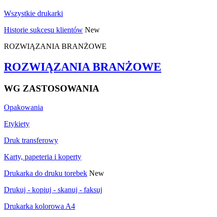
Wszystkie drukarki
Historie sukcesu klientów
New
ROZWIĄZANIA BRANŻOWE
ROZWIĄZANIA BRANŻOWE
WG ZASTOSOWANIA
Opakowania
Etykiety
Druk transferowy
Karty, papeteria i koperty
Drukarka do druku torebek
New
Drukuj - kopiuj - skanuj - faksuj
Drukarka kolorowa A4