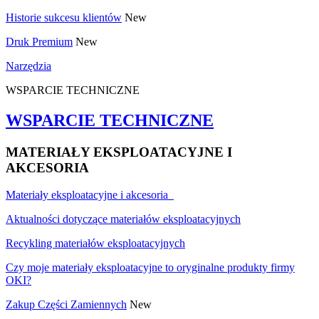
Historie sukcesu klientów
New
Druk Premium
New
Narzędzia
WSPARCIE TECHNICZNE
WSPARCIE TECHNICZNE
MATERIAŁY EKSPLOATACYJNE I
AKCESORIA
Materiały eksploatacyjne i akcesoria
Aktualności dotyczące materiałów eksploatacyjnych
Recykling materiałów eksploatacyjnych
Czy moje materiały eksploatacyjne to oryginalne produkty firmy
OKI?
Zakup Części Zamiennych
New