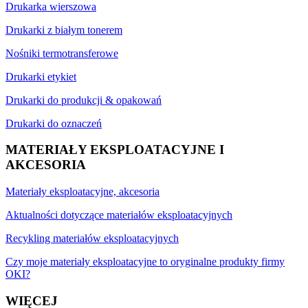
Drukarka wierszowa
Drukarki z białym tonerem
Nośniki termotransferowe
Drukarki etykiet
Drukarki do produkcji & opakowań
Drukarki do oznaczeń
MATERIAŁY EKSPLOATACYJNE I
AKCESORIA
Materiały eksploatacyjne, akcesoria
Aktualności dotyczące materiałów eksploatacyjnych
Recykling materiałów eksploatacyjnych
Czy moje materiały eksploatacyjne to oryginalne produkty firmy
OKI?
WIĘCEJ