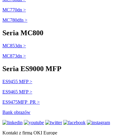
MC770dn >
MC780dfn >
Seria MC800
MC853dn >
MC873dn >
Seria ES9000 MFP
ES9455 MFP >
ES9465 MFP >
ES9475MFP_PR >
Bank obrazów
Kontakt z firmą OKI Europe