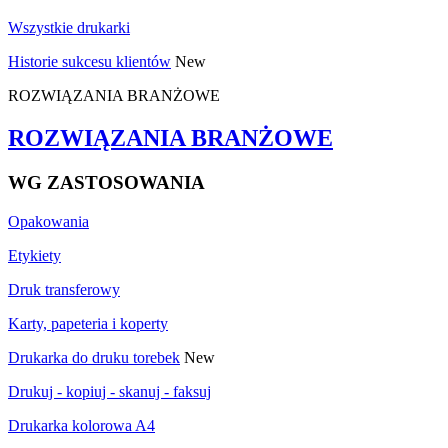
Wszystkie drukarki
Historie sukcesu klientów
New
ROZWIĄZANIA BRANŻOWE
ROZWIĄZANIA BRANŻOWE
WG ZASTOSOWANIA
Opakowania
Etykiety
Druk transferowy
Karty, papeteria i koperty
Drukarka do druku torebek
New
Drukuj - kopiuj - skanuj - faksuj
Drukarka kolorowa A4