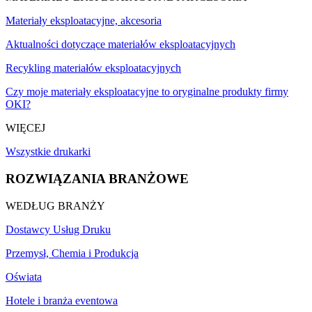
Materiały eksploatacyjne, akcesoria
Aktualności dotyczące materiałów eksploatacyjnych
Recykling materiałów eksploatacyjnych
Czy moje materiały eksploatacyjne to oryginalne produkty firmy
OKI?
WIĘCEJ
Wszystkie drukarki
ROZWIĄZANIA BRANŻOWE
WEDŁUG BRANŻY
Dostawcy Usług Druku
Przemysł, Chemia i Produkcja
Oświata
Hotele i branża eventowa