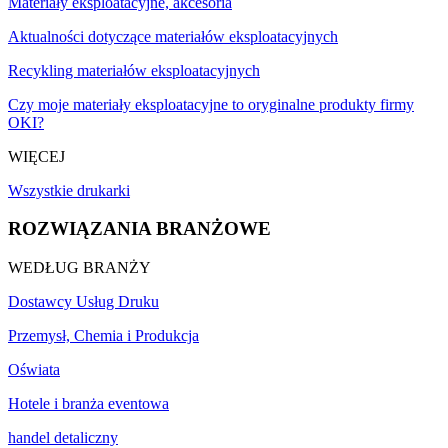
Materiały eksploatacyjne, akcesoria
Aktualności dotyczące materiałów eksploatacyjnych
Recykling materiałów eksploatacyjnych
Czy moje materiały eksploatacyjne to oryginalne produkty firmy
OKI?
WIĘCEJ
Wszystkie drukarki
ROZWIĄZANIA BRANŻOWE
WEDŁUG BRANŻY
Dostawcy Usług Druku
Przemysł, Chemia i Produkcja
Oświata
Hotele i branża eventowa
handel detaliczny