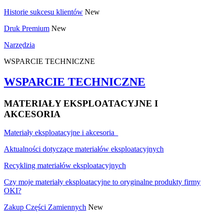
Historie sukcesu klientów
New
Druk Premium
New
Narzędzia
WSPARCIE TECHNICZNE
WSPARCIE TECHNICZNE
MATERIAŁY EKSPLOATACYJNE I
AKCESORIA
Materiały eksploatacyjne i akcesoria
Aktualności dotyczące materiałów eksploatacyjnych
Recykling materiałów eksploatacyjnych
Czy moje materiały eksploatacyjne to oryginalne produkty firmy
OKI?
Zakup Części Zamiennych
New