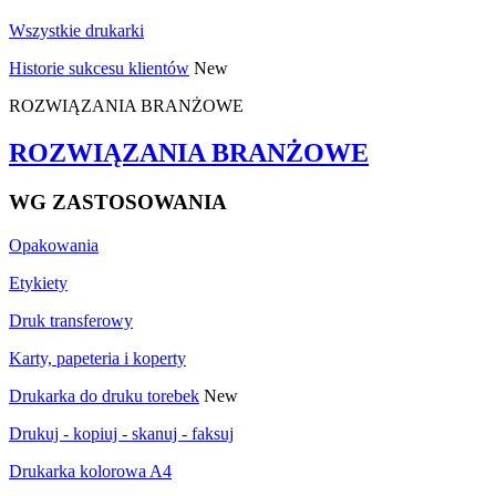
Wszystkie drukarki
Historie sukcesu klientów
New
ROZWIĄZANIA BRANŻOWE
ROZWIĄZANIA BRANŻOWE
WG ZASTOSOWANIA
Opakowania
Etykiety
Druk transferowy
Karty, papeteria i koperty
Drukarka do druku torebek
New
Drukuj - kopiuj - skanuj - faksuj
Drukarka kolorowa A4