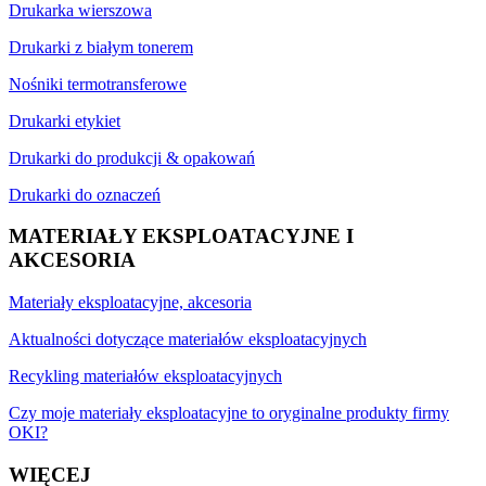
Drukarka wierszowa
Drukarki z białym tonerem
Nośniki termotransferowe
Drukarki etykiet
Drukarki do produkcji & opakowań
Drukarki do oznaczeń
MATERIAŁY EKSPLOATACYJNE I
AKCESORIA
Materiały eksploatacyjne, akcesoria
Aktualności dotyczące materiałów eksploatacyjnych
Recykling materiałów eksploatacyjnych
Czy moje materiały eksploatacyjne to oryginalne produkty firmy
OKI?
WIĘCEJ