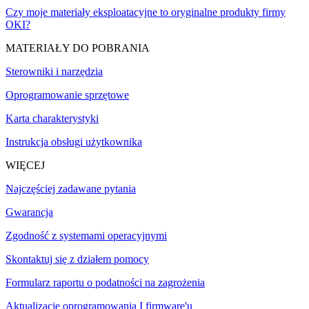
Czy moje materiały eksploatacyjne to oryginalne produkty firmy
OKI?
MATERIAŁY DO POBRANIA
Sterowniki i narzędzia
Oprogramowanie sprzętowe
Karta charakterystyki
Instrukcja obsługi użytkownika
WIĘCEJ
Najczęściej zadawane pytania
Gwarancja
Zgodność z systemami operacyjnymi
Skontaktuj się z działem pomocy
Formularz raportu o podatności na zagrożenia
Aktualizacje oprogramowania I firmware'u