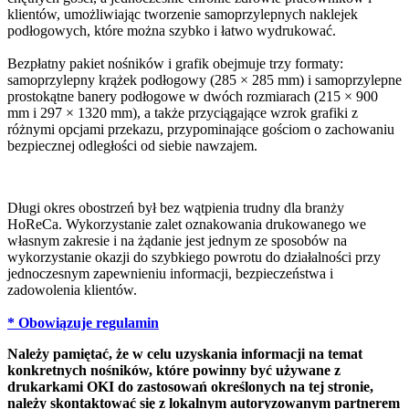
klientów, umożliwiając tworzenie samoprzylepnych naklejek
podłogowych, które można szybko i łatwo wydrukować.
Bezpłatny pakiet nośników i grafik obejmuje trzy formaty:
samoprzylepny krążek podłogowy (285 × 285 mm) i samoprzylepne
prostokątne banery podłogowe w dwóch rozmiarach (215 × 900
mm i 297 × 1320 mm), a także przyciągające wzrok grafiki z
różnymi opcjami przekazu, przypominające gościom o zachowaniu
bezpiecznej odległości od siebie nawzajem.
Długi okres obostrzeń był bez wątpienia trudny dla branży
HoReCa. Wykorzystanie zalet oznakowania drukowanego we
własnym zakresie i na żądanie jest jednym ze sposobów na
wykorzystanie okazji do szybkiego powrotu do działalności przy
jednoczesnym zapewnieniu informacji, bezpieczeństwa i
zadowolenia klientów.
* Obowiązuje regulamin
Należy pamiętać, że w celu uzyskania informacji na temat
konkretnych nośników, które powinny być używane z
drukarkami OKI do zastosowań określonych na tej stronie,
należy skontaktować się z lokalnym autoryzowanym partnerem