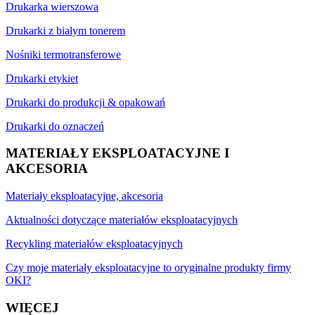
Drukarka wierszowa
Drukarki z białym tonerem
Nośniki termotransferowe
Drukarki etykiet
Drukarki do produkcji & opakowań
Drukarki do oznaczeń
MATERIAŁY EKSPLOATACYJNE I
AKCESORIA
Materiały eksploatacyjne, akcesoria
Aktualności dotyczące materiałów eksploatacyjnych
Recykling materiałów eksploatacyjnych
Czy moje materiały eksploatacyjne to oryginalne produkty firmy
OKI?
WIĘCEJ