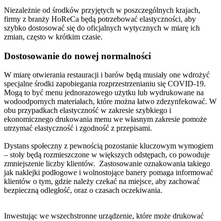
Niezależnie od środków przyjętych w poszczególnych krajach,
firmy z branży HoReCa będą potrzebować elastyczności, aby
szybko dostosować się do oficjalnych wytycznych w miarę ich
zmian, często w krótkim czasie.
Dostosowanie do nowej normalności
W miarę otwierania restauracji i barów będą musiały one wdrożyć
specjalne środki zapobiegania rozprzestrzenianiu się COVID-19.
Mogą to być menu jednorazowego użytku lub wydrukowane na
wodoodpornych materiałach, które można łatwo zdezynfekować. W
obu przypadkach elastyczność w zakresie szybkiego i
ekonomicznego drukowania menu we własnym zakresie pomoże
utrzymać elastyczność i zgodność z przepisami.
Dystans społeczny z pewnością pozostanie kluczowym wymogiem
– stoły będą rozmieszczone w większych odstępach, co powoduje
zmniejszenie liczby klientów. Zastosowanie oznakowania takiego
jak naklejki podłogowe i wolnostojące banery pomaga informować
klientów o tym, gdzie należy czekać na miejsce, aby zachować
bezpieczną odległość, oraz o czasach oczekiwania.
Inwestując we wszechstronne urządzenie, które może drukować