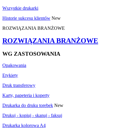
Wszystkie drukarki
Historie sukcesu klientów
New
ROZWIĄZANIA BRANŻOWE
ROZWIĄZANIA BRANŻOWE
WG ZASTOSOWANIA
Opakowania
Etykiety
Druk transferowy
Karty, papeteria i koperty
Drukarka do druku torebek
New
Drukuj - kopiuj - skanuj - faksuj
Drukarka kolorowa A4