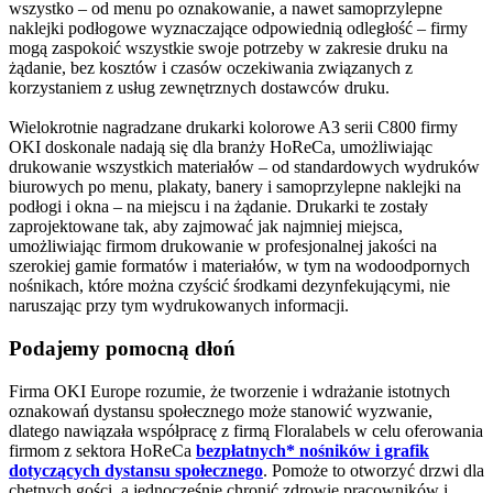
wszystko – od menu po oznakowanie, a nawet samoprzylepne
naklejki podłogowe wyznaczające odpowiednią odległość – firmy
mogą zaspokoić wszystkie swoje potrzeby w zakresie druku na
żądanie, bez kosztów i czasów oczekiwania związanych z
korzystaniem z usług zewnętrznych dostawców druku.
Wielokrotnie nagradzane drukarki kolorowe A3 serii C800 firmy
OKI doskonale nadają się dla branży HoReCa, umożliwiając
drukowanie wszystkich materiałów – od standardowych wydruków
biurowych po menu, plakaty, banery i samoprzylepne naklejki na
podłogi i okna – na miejscu i na żądanie. Drukarki te zostały
zaprojektowane tak, aby zajmować jak najmniej miejsca,
umożliwiając firmom drukowanie w profesjonalnej jakości na
szerokiej gamie formatów i materiałów, w tym na wodoodpornych
nośnikach, które można czyścić środkami dezynfekującymi, nie
naruszając przy tym wydrukowanych informacji.
Podajemy pomocną dłoń
Firma OKI Europe rozumie, że tworzenie i wdrażanie istotnych
oznakowań dystansu społecznego może stanowić wyzwanie,
dlatego nawiązała współpracę z firmą Floralabels w celu oferowania
firmom z sektora HoReCa
bezpłatnych* nośników i grafik
dotyczących dystansu społecznego
. Pomoże to otworzyć drzwi dla
chętnych gości, a jednocześnie chronić zdrowie pracowników i