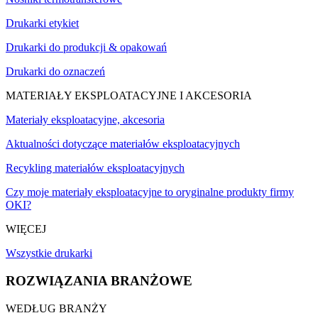
Drukarki etykiet
Drukarki do produkcji & opakowań
Drukarki do oznaczeń
MATERIAŁY EKSPLOATACYJNE I AKCESORIA
Materiały eksploatacyjne, akcesoria
Aktualności dotyczące materiałów eksploatacyjnych
Recykling materiałów eksploatacyjnych
Czy moje materiały eksploatacyjne to oryginalne produkty firmy
OKI?
WIĘCEJ
Wszystkie drukarki
ROZWIĄZANIA BRANŻOWE
WEDŁUG BRANŻY