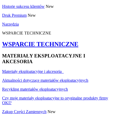
Historie sukcesu klientów
New
Druk Premium
New
Narzędzia
WSPARCIE TECHNICZNE
WSPARCIE TECHNICZNE
MATERIAŁY EKSPLOATACYJNE I
AKCESORIA
Materiały eksploatacyjne i akcesoria
Aktualności dotyczące materiałów eksploatacyjnych
Recykling materiałów eksploatacyjnych
Czy moje materiały eksploatacyjne to oryginalne produkty firmy
OKI?
Zakup Części Zamiennych
New