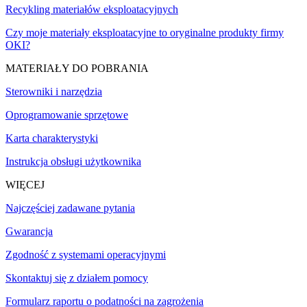
Recykling materiałów eksploatacyjnych
Czy moje materiały eksploatacyjne to oryginalne produkty firmy
OKI?
MATERIAŁY DO POBRANIA
Sterowniki i narzędzia
Oprogramowanie sprzętowe
Karta charakterystyki
Instrukcja obsługi użytkownika
WIĘCEJ
Najczęściej zadawane pytania
Gwarancja
Zgodność z systemami operacyjnymi
Skontaktuj się z działem pomocy
Formularz raportu o podatności na zagrożenia