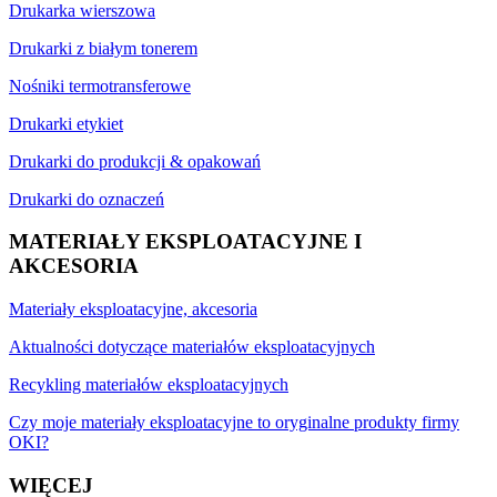
Drukarka wierszowa
Drukarki z białym tonerem
Nośniki termotransferowe
Drukarki etykiet
Drukarki do produkcji & opakowań
Drukarki do oznaczeń
MATERIAŁY EKSPLOATACYJNE I
AKCESORIA
Materiały eksploatacyjne, akcesoria
Aktualności dotyczące materiałów eksploatacyjnych
Recykling materiałów eksploatacyjnych
Czy moje materiały eksploatacyjne to oryginalne produkty firmy
OKI?
WIĘCEJ