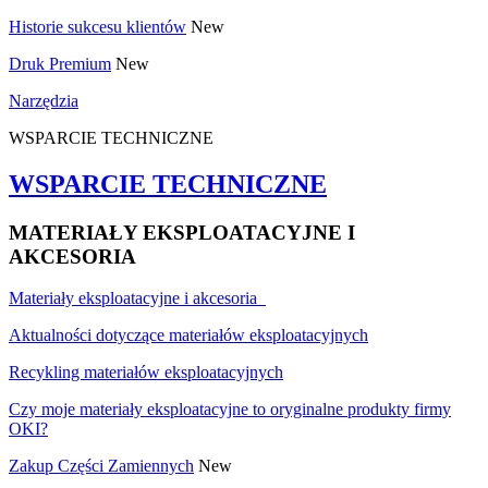
Historie sukcesu klientów
New
Druk Premium
New
Narzędzia
WSPARCIE TECHNICZNE
WSPARCIE TECHNICZNE
MATERIAŁY EKSPLOATACYJNE I
AKCESORIA
Materiały eksploatacyjne i akcesoria
Aktualności dotyczące materiałów eksploatacyjnych
Recykling materiałów eksploatacyjnych
Czy moje materiały eksploatacyjne to oryginalne produkty firmy
OKI?
Zakup Części Zamiennych
New