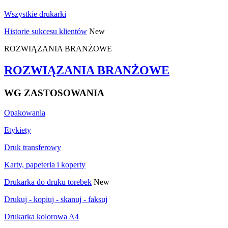
Wszystkie drukarki
Historie sukcesu klientów
New
ROZWIĄZANIA BRANŻOWE
ROZWIĄZANIA BRANŻOWE
WG ZASTOSOWANIA
Opakowania
Etykiety
Druk transferowy
Karty, papeteria i koperty
Drukarka do druku torebek
New
Drukuj - kopiuj - skanuj - faksuj
Drukarka kolorowa A4