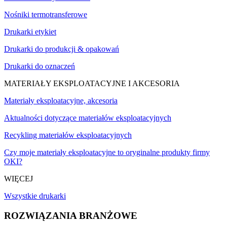
Nośniki termotransferowe
Drukarki etykiet
Drukarki do produkcji & opakowań
Drukarki do oznaczeń
MATERIAŁY EKSPLOATACYJNE I AKCESORIA
Materiały eksploatacyjne, akcesoria
Aktualności dotyczące materiałów eksploatacyjnych
Recykling materiałów eksploatacyjnych
Czy moje materiały eksploatacyjne to oryginalne produkty firmy
OKI?
WIĘCEJ
Wszystkie drukarki
ROZWIĄZANIA BRANŻOWE