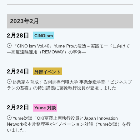
2023年2月
2月28日
CINOism
『CINO ism Vol.40』Yume Proの浸透～実践モードに向けて
―高度遠隔運用（REMOWAY）の事例―
2月24日
外部イベント
起業家を育成する開志専門職大学 事業創造学部「ビジネスプ
ランの基礎」の特別講義に藤原執行役員が登壇しました
2月22日
Yume 対談
Yume対談「OKI冨澤上席執行役員とJapan Innovation
Network松本常務理事がイノベーション対談（Yume対談）を行
いました」