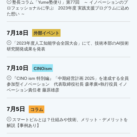
塾長コラム「Yume塾便り」第77回 ～ イノベーションのプ
ロフェッショナルに学ぶ 2023年度 実践支援プログラムに込め
た想い ～
7月18日
外部イベント
「2023年度人工知能学会全国大会」にて、技術本部のAI技術
研究開発成果を発表
7月10日
CINOism
『CINO ism 特別編』「中期経営計画 2025」を達成する全員
参加型イノベーション 代表取締役社長 森孝廣×執行役員 イノ
ベーション責任者 藤原雄彦
7月5日
コラム
スマートビルとは？仕組みや技術、メリット・デメリットを
解説【事例あり】