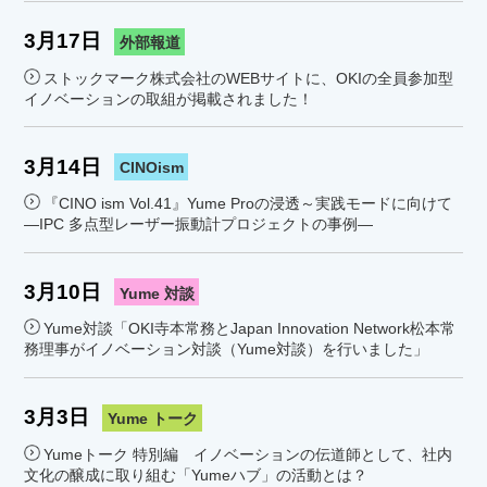
3月17日
外部報道
ストックマーク株式会社のWEBサイトに、OKIの全員参加型
イノベーションの取組が掲載されました！
3月14日
CINOism
『CINO ism Vol.41』Yume Proの浸透～実践モードに向けて
―IPC 多点型レーザー振動計プロジェクトの事例―
3月10日
Yume 対談
Yume対談「OKI寺本常務とJapan Innovation Network松本常
務理事がイノベーション対談（Yume対談）を行いました」
3月3日
Yume トーク
Yumeトーク 特別編 イノベーションの伝道師として、社内
文化の醸成に取り組む「Yumeハブ」の活動とは？