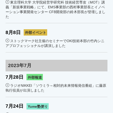
東京理科大学 大学院経営学研究科 技術経営専攻（MOT）講
義「新規事業戦略」にて、EMS事業部の西村事業部長とイノベ
ーション事業開発センター CFB開発部の鈴木部長が登壇しまし
た
8月8日
外部イベント
ストックマーク社主催のセミナーでOKI技術本部の竹内シニ
アプロフェッショナルが講演しました
2023年7月
7月28日
外部報道
ラジオNIKKEI「ソウミラ～相対的未来情報発信番組」に藤原
執行役員が出演しました
7月24日
Yume塾便り