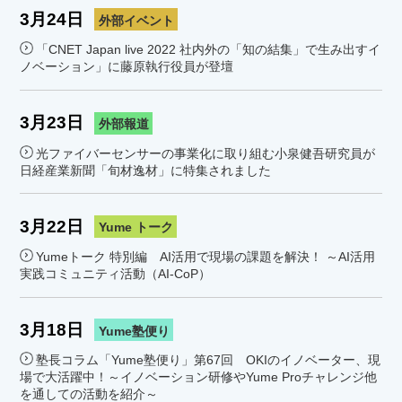
3月24日
外部イベント
「CNET Japan live 2022 社内外の「知の結集」で生み出すイ
ノベーション」に藤原執行役員が登壇
3月23日
外部報道
光ファイバーセンサーの事業化に取り組む小泉健吾研究員が
日経産業新聞「旬材逸材」に特集されました
3月22日
Yume トーク
Yumeトーク 特別編 AI活用で現場の課題を解決！ ～AI活用
実践コミュニティ活動（AI-CoP）
3月18日
Yume塾便り
塾長コラム「Yume塾便り」第67回 OKIのイノベーター、現
場で大活躍中！～イノベーション研修やYume Proチャレンジ他
を通しての活動を紹介～