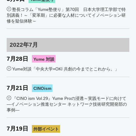
塾長コラム「Yume塾便り」第70回 日本大学理工学部で特
別講義！～「変革期」に必要な人材についてイノベーション研
修を疑似体験～
2022年7月
7月28日
Yume 対談
Yume対談「中央大学×OKI 共創の今までとこれから。」
7月21日
CINOism
『CINO ism Vol.29』Yume Proの浸透～実践モードに向けて
―イノベーション推進センター ネットワーク技術研究開発部の
事例―
7月19日
外部イベント