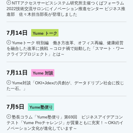
NTTアクセスサービスシステム研究所主催つくばフォーラム
2022技術交流サロンにイノベーション推進センター ビジネス推
進部 佐々木担当部長が登壇しました
7月14日
Yume トーク
Yumeトーク 特別編 働き方改革、オフィス再編、健康経営
を融合した改革に挑戦 ～コロナ禍で始動した「スマート・ワー
クライフプロジェクト」とは～
7月11日
Yume 対談
Yume対談「OKI×Jdexの共創が、データドリブン社会に投じ
た一石。」
7月5日
Yume塾便り
塾長コラム「Yume塾便り」第69回 ビジネスアイデアコン
テスト「Yume Proチャレンジ」が質量ともに充実！～OKIのイ
ノベーション文化が進化しています～