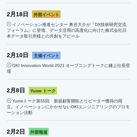
2月18日
外部イベント
イノベーション推進センター 奥谷大介が『DX技術研究交流
フォーラム』に登壇、データ活用の高度化に向けた株式会社日
本データ取引所様との共創をアピール
2月10日
主催イベント
OKI Innovation World 2021 オープニングトークに鎌上社長登
壇
2月8日
Yume トーク
Yumeトーク第55回 新規顧客開拓とリピーター獲得の両
立。イノベーションにかかせないOKIエンジニアリングのプロモ
ーション活動
2月2日
外部報道