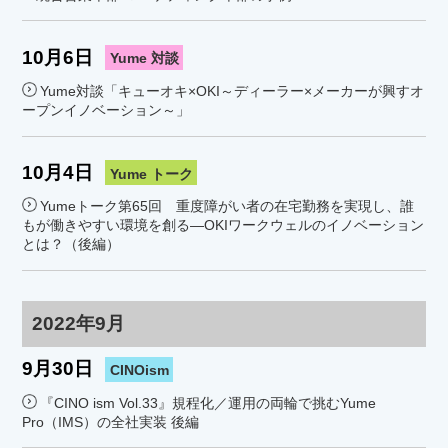
10月6日
Yume 対談
Yume対談「キューオキ×OKI～ディーラー×メーカーが興すオ
ープンイノベーション～」
10月4日
Yume トーク
Yumeトーク第65回 重度障がい者の在宅勤務を実現し、誰
もが働きやすい環境を創る―OKIワークウェルのイノベーション
とは？（後編）
2022年9月
9月30日
CINOism
『CINO ism Vol.33』規程化／運用の両輪で挑むYume
Pro（IMS）の全社実装 後編