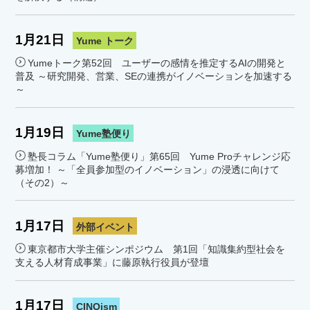
1月21日
Yume トーク
Yumeトーク第52回 ユーザーの感情を推定するAIの開発と
普及 ～研究開発、営業、SEの連携がイノベーションを加速する
～
1月19日
Yume塾便り
塾長コラム「Yume塾便り」第65回 Yume Proチャレンジ応
募増加！ ～「全員参加型のイノベーション」の浸透に向けて
（その2）～
1月17日
外部イベント
東京都市大学主催シンポジウム 第1回「知識集約型社会を
支える人材育成事業」に藤原執行役員が登壇
1月17日
CINOism