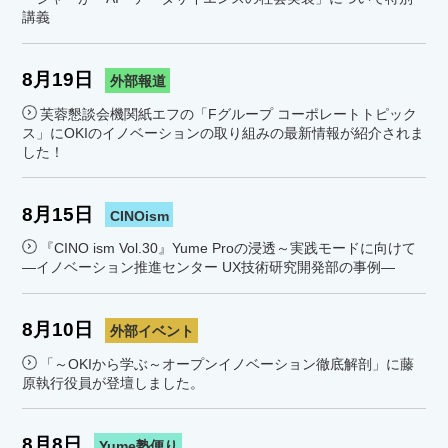
講義
8月19日
外部報道
芙蓉懇談会機関紙エフの「Fグループ コーポレートトピック
ス」にOKIのイノベーションの取り組みの最新情報が紹介されま
した！
8月15日
CINOism
『CINO ism Vol.30』Yume Proの浸透～実践モードに向けて
―イノベーション推進センター UX技術研究開発部の事例―
8月10日
外部イベント
「～OKIから学ぶ～オープンイノベーション徹底解剖」に藤
原執行役員が登壇しました。
8月8日
Yume塾便り