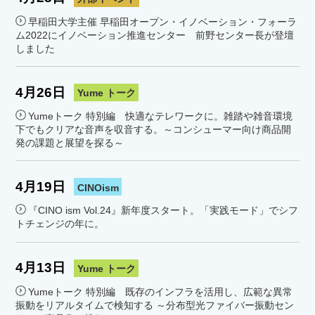
早稲田大学主催 早稲田オープン・イノベーション・フォーラ
ム2022にイノベーション推進センター 前野センター長が登壇
しました
4月26日
Yume トーク
Yumeトーク 特別編 快適なテレワークに。雑踏や雑音環境
下でもクリアな音声を収音する。～コンシューマー向け商品開
発の課題と展望を探る～
4月19日
CINOism
『CINO ism Vol.24』新年度スタート。「実践モード」でシフ
トチェンジの年に。
4月13日
Yume トーク
Yumeトーク 特別編 既存のインフラを活用し、広範な異常
振動をリアルタイムで検知する ～分布型光ファイバー振動セン