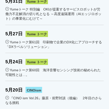
5月31日
Yume トーク
Yumeトーク 特別編 OKIが提案するサービスロボットが労
働力不足解消の切り札となる ～高度遠隔運用（AIエッジロボッ
ト）の事業化にむけて～
5月27日
Yume トーク
Yumeトーク第61回 印刷物で企業のDX化にアプローチする
「DXラベルソリューション」
5月24日
Yume トーク
Yumeトーク第60回 海洋音響センシング技術の秘められた
可能性とは…。
5月20日
CINOism
『CINO ism Vol.26』藤原・前野対談（後編） 2年目のさら
なる挑戦