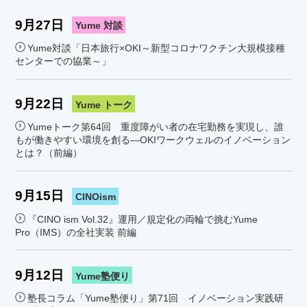
9月27日
Yume 対談
Yume対談「日本旅行×OKI～新型コロナワクチン大規模接種
センターでの協業～」
9月22日
Yume トーク
Yumeトーク第64回 重度障がい者の在宅勤務を実現し、誰
もが働きやすい環境を創る―OKIワークウェルのイノベーション
とは？（前編）
9月15日
CINOism
『CINO ism Vol.32』運用／規定化の両輪で挑むYume
Pro（IMS）の全社実装 前編
9月12日
Yume塾便り
塾長コラム「Yume塾便り」第71回 イノベーション実践研