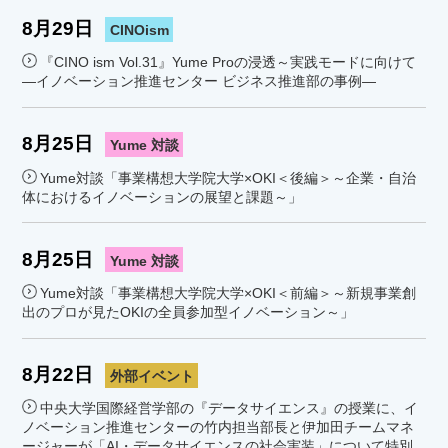
8月29日
CINOism
『CINO ism Vol.31』Yume Proの浸透～実践モードに向けて
―イノベーション推進センター ビジネス推進部の事例―
8月25日
Yume 対談
Yume対談「事業構想大学院大学×OKI＜後編＞～企業・自治
体におけるイノベーションの展望と課題～」
8月25日
Yume 対談
Yume対談「事業構想大学院大学×OKI＜前編＞～新規事業創
出のプロが見たOKIの全員参加型イノベーション～」
8月22日
外部イベント
中央大学国際経営学部の『データサイエンス』の授業に、イ
ノベーション推進センターの竹内担当部長と伊加田チームマネ
ージャーが「AI・データサイエンスの社会実装」について特別