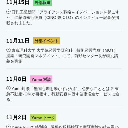
11月15日
外部報道
日刊工業新聞「アライアンス戦略～イノベーションを起こす
～」に藤原執行役員（CINO 兼 CTO）のインタビュー記事が掲
載されました。
11月11日
外部イベント
東京理科大学 大学院経営学研究科 技術経営専攻（MOT）
授業「研究開発マネジメント」にて、前野センター長が特別講
義を実施
11月8日
Yume 対談
Yume対談「無関心層を動かすために、必要なこととは？ 東
急不動産×OKIが目指す、行動変容を促す健康増進サービスに迫
る」
11月2日
Yume トーク
Yumeトーク 特別編 過酷な現場検証と実証実験の積み重ね