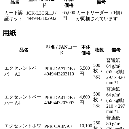
品名
備考
ド
価格
カード認
65,000
カードリーダー（1個）
JCK-L3C6L1J /
円
4949443102932
証キット
が同梱されています
用紙
型名 / JANコー
本体
品名
枚数
備考
ド
価格
普通紙
500
64 g/m²
エクセレントペー
5,500
PPR-DA3TDB /
枚 x
(55 kg紙)
円
4949443203110
パー A3
3束
297 x 420
mm *1
普通紙
500
64 g/m²
エクセレントペー
4,600
PPR-DA4TDB /
枚 x
(55 kg紙)
円
4949443203097
パー A4
5束
210 × 297
mm *1
普通紙
250
80 g/m²
エクセレントホワ
10,100
PPR-CA3NA /
枚 x