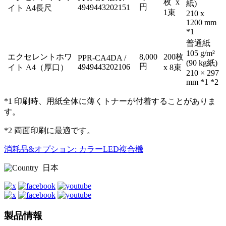
枚 x
紙)
円
4949443202151
イト A4長尺
1束
210 x
1200 mm
*1
普通紙
105 g/m²
エクセレントホワ
8,000
200枚
PPR-CA4DA /
(90 kg紙)
円
4949443202106
イト A4（厚口）
x 8束
210 × 297
mm *1 *2
*1 印刷時、用紙全体に薄くトナーが付着することがありま
す。
*2 両面印刷に最適です。
消耗品&オプション: カラーLED複合機
日本
製品情報