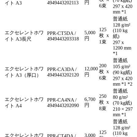
(70 kg紙)
円
4949443202113
イト A3
6束
297 x 420
mm *1
普通紙
128 g/m²
125
(110 kg
エクセレントホワ
5,000
PPR-CT5DA /
枚 x
紙)
円
4949443203318
イト A3長尺
1束
297 x
1200 mm
*1
普通紙
200
105 g/m²
エクセレントホワ
12,000
PPR-CA3DA /
枚 x
(90 kg紙)
円
4949443202120
イト A3（厚口）
6束
297 x 420
mm *1 *2
普通紙
250
80 g/m²
エクセレントホワ
6,700
PPR-CA4NA /
枚 x
(70 kg紙)
円
4949443202090
イト A4
8束
210 × 297
mm *1
普通紙
128 g/m²
125
(110 kg
エクセレントホワ
3,000
PPR-CT4DA /