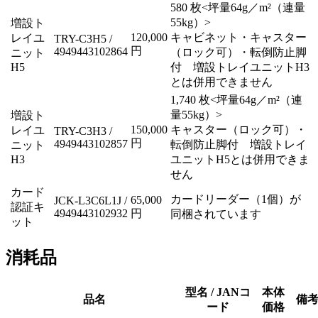
580 枚<坪量64g／m²（連量
55kg）>
増設ト
120,000
キャビネット・キャスター
レイユ
TRY-C3H5 /
円
4949443102864
（ロック可）・転倒防止脚
ニット
H5
付 増設トレイユニットH3
とは併用できません
1,740 枚<坪量64g／m²（連
量55kg）>
増設ト
150,000
キャスター（ロック可）・
レイユ
TRY-C3H3 /
円
4949443102857
転倒防止脚付 増設トレイ
ニット
H3
ユニットH5とは併用できま
せん
カード
カードリーダー（1個）が
65,000
JCK-L3C6L1J /
認証キ
4949443102932
円
同梱されています
ット
消耗品
型名 / JANコ
本体
品名
備
ード
価格