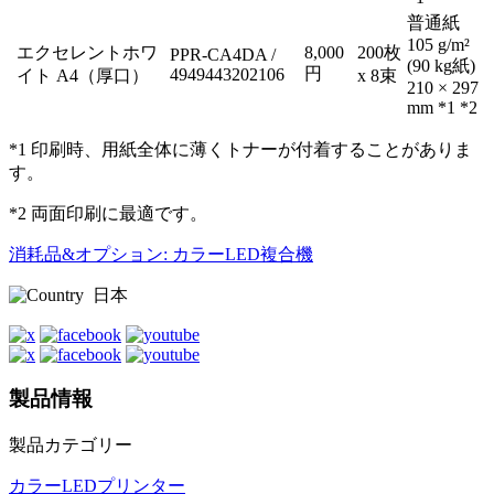
普通紙
105 g/m²
エクセレントホワ
8,000
200枚
PPR-CA4DA /
(90 kg紙)
円
4949443202106
イト A4（厚口）
x 8束
210 × 297
mm *1 *2
*1 印刷時、用紙全体に薄くトナーが付着することがありま
す。
*2 両面印刷に最適です。
消耗品&オプション: カラーLED複合機
日本
製品情報
製品カテゴリー
カラーLEDプリンター