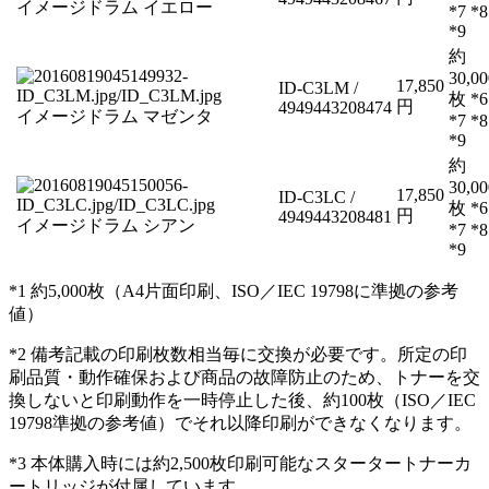
イメージドラム イエロー
*7 *8
*9
約
30,00
17,850
ID-C3LM /
枚 *6
円
4949443208474
イメージドラム マゼンタ
*7 *8
*9
約
30,00
17,850
ID-C3LC /
枚 *6
円
4949443208481
イメージドラム シアン
*7 *8
*9
*1 約5,000枚（A4片面印刷、ISO／IEC 19798に準拠の参考
値）
*2 備考記載の印刷枚数相当毎に交換が必要です。所定の印
刷品質・動作確保および商品の故障防止のため、トナーを交
換しないと印刷動作を一時停止した後、約100枚（ISO／IEC
19798準拠の参考値）でそれ以降印刷ができなくなります。
*3 本体購入時には約2,500枚印刷可能なスタータートナーカ
ートリッジが付属しています。