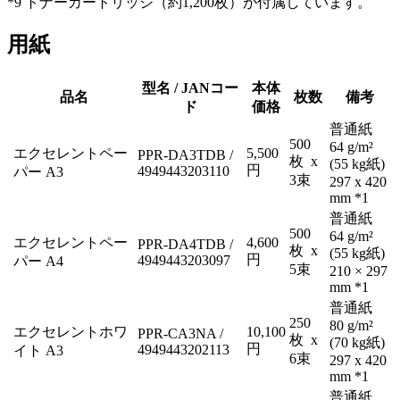
*9 トナーカートリッジ（約1,200枚）が付属しています。
用紙
型名 / JANコー
本体
品名
枚数
備考
ド
価格
普通紙
500
64 g/m²
エクセレントペー
5,500
PPR-DA3TDB /
枚 x
(55 kg紙)
円
4949443203110
パー A3
3束
297 x 420
mm *1
普通紙
500
64 g/m²
エクセレントペー
4,600
PPR-DA4TDB /
枚 x
(55 kg紙)
円
4949443203097
パー A4
5束
210 × 297
mm *1
普通紙
250
80 g/m²
エクセレントホワ
10,100
PPR-CA3NA /
枚 x
(70 kg紙)
円
4949443202113
イト A3
6束
297 x 420
mm *1
普通紙