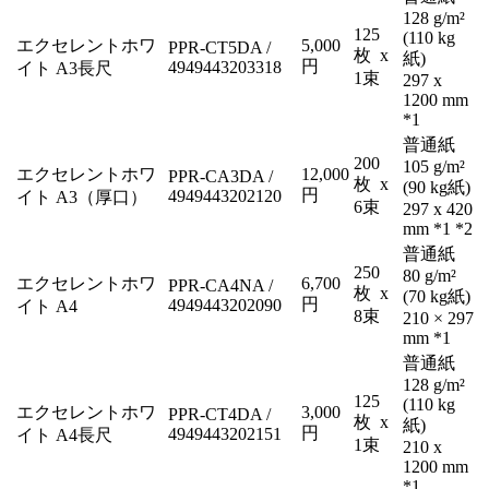
128 g/m²
125
(110 kg
エクセレントホワ
5,000
PPR-CT5DA /
枚 x
紙)
円
4949443203318
イト A3長尺
1束
297 x
1200 mm
*1
普通紙
200
105 g/m²
エクセレントホワ
12,000
PPR-CA3DA /
枚 x
(90 kg紙)
円
4949443202120
イト A3（厚口）
6束
297 x 420
mm *1 *2
普通紙
250
80 g/m²
エクセレントホワ
6,700
PPR-CA4NA /
枚 x
(70 kg紙)
円
4949443202090
イト A4
8束
210 × 297
mm *1
普通紙
128 g/m²
125
(110 kg
エクセレントホワ
3,000
PPR-CT4DA /
枚 x
紙)
円
4949443202151
イト A4長尺
1束
210 x
1200 mm
*1