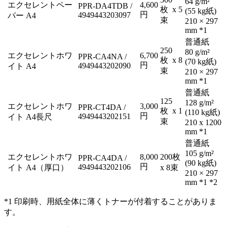
64 g/m²
エクセレントペー
4,600
PPR-DA4TDB /
枚 x 5
(55 kg紙)
円
4949443203097
パー A4
束
210 × 297
mm *1
普通紙
250
80 g/m²
エクセレントホワ
6,700
PPR-CA4NA /
枚 x 8
(70 kg紙)
円
4949443202090
イト A4
束
210 × 297
mm *1
普通紙
125
128 g/m²
エクセレントホワ
3,000
PPR-CT4DA /
枚 x 1
(110 kg紙)
円
4949443202151
イト A4長尺
束
210 x 1200
mm *1
普通紙
105 g/m²
エクセレントホワ
8,000
200枚
PPR-CA4DA /
(90 kg紙)
円
4949443202106
イト A4（厚口）
x 8束
210 × 297
mm *1 *2
*1 印刷時、用紙全体に薄くトナーが付着することがありま
す。