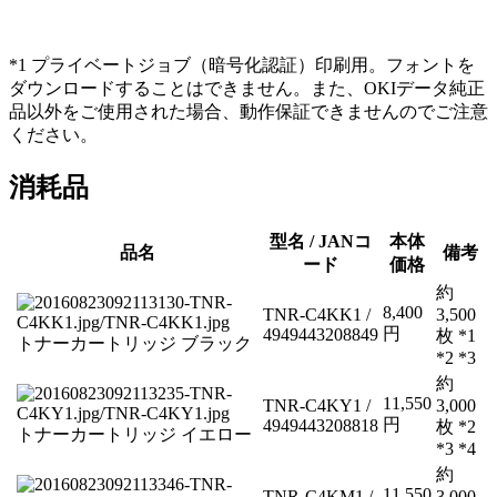
*1 プライベートジョブ（暗号化認証）印刷用。フォントを
ダウンロードすることはできません。また、OKIデータ純正
品以外をご使用された場合、動作保証できませんのでご注意
ください。
消耗品
型名 / JANコ
本体
品名
備考
ード
価格
約
8,400
TNR-C4KK1 /
3,500
円
4949443208849
枚 *1
トナーカートリッジ ブラック
*2 *3
約
11,550
TNR-C4KY1 /
3,000
円
4949443208818
枚 *2
トナーカートリッジ イエロー
*3 *4
約
11,550
TNR-C4KM1 /
3,000