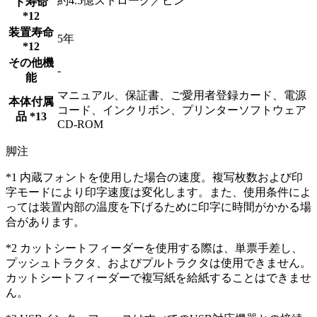
約4.5億ストローク／ピン
ド寿命
*12
装置寿命
5年
*12
その他機
-
能
マニュアル、保証書、ご愛用者登録カード、電源
本体付属
コード、インクリボン、プリンターソフトウェア
品 *13
CD-ROM
脚注
*1 内蔵フォントを使用した場合の速度。複写枚数および印
字モードにより印字速度は変化します。また、使用条件によ
っては装置内部の温度を下げるために印字に時間がかかる場
合があります。
*2 カットシートフィーダーを使用する際は、単票手差し、
プッシュトラクタ、およびプルトラクタは使用できません。
カットシートフィーダーで複写紙を給紙することはできませ
ん。