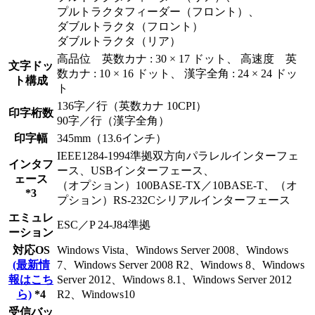
プルトラクタフィーダー（フロント）、
ダブルトラクタ（フロント）
ダブルトラクタ（リア）
高品位 英数カナ : 30 × 17 ドット、 高速度 英
文字ドッ
数カナ : 10 × 16 ドット、 漢字全角 : 24 × 24 ドッ
ト構成
ト
136字／行（英数カナ 10CPI）
印字桁数
90字／行（漢字全角）
印字幅
345mm（13.6インチ）
IEEE1284-1994準拠双方向パラレルインターフェ
インタフ
ース、USBインターフェース、
ェース
（オプション）100BASE-TX／10BASE-T、（オ
*3
プション）RS-232Cシリアルインターフェース
エミュレ
ESC／P 24-J84準拠
ーション
対応OS
Windows Vista、Windows Server 2008、Windows
(最新情
7、Windows Server 2008 R2、Windows 8、Windows
報はこち
Server 2012、Windows 8.1、Windows Server 2012
ら)
*4
R2、Windows10
受信バッ