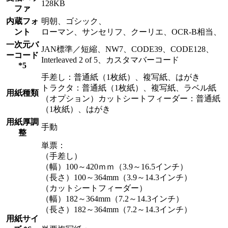
128KB
ファ
内蔵フォ
明朝、ゴシック、
ント
ローマン、サンセリフ、クーリエ、OCR-B相当、
一次元バ
JAN標準／短縮、NW7、CODE39、CODE128、
ーコード
Interleaved 2 of 5、カスタマバーコード
*5
手差し：普通紙（1枚紙）、複写紙、はがき
トラクタ：普通紙（1枚紙）、複写紙、ラベル紙
用紙種類
（オプション）カットシートフィーダー：普通紙
（1枚紙）、はがき
用紙厚調
手動
整
単票：
（手差し）
（幅）100～420ｍｍ（3.9～16.5インチ）
（長さ）100～364mm（3.9～14.3インチ）
（カットシートフィーダー）
（幅）182～364mm（7.2～14.3インチ）
（長さ）182～364mm（7.2～14.3インチ）
用紙サイ