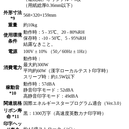
（用紙総厚0.36mm以下）
外形寸法
568×320×159mm
*9
重量
約10kg
動作時：5 - 35℃、20 - 80%RH
使用環境
保存時：-10 - 50℃、5 - 95%RH
条件
結露なきこと。
電源
100V ± 10% （50／60Hz ± 1Hz）
動作時：
最大約300W
消費電力
平均約60W（漢字ローカルテスト印字時）
スリープ時：約1.5W以下
動作時：57dBA
稼動音
静音印字モード：52dBA
*10
高静音印字モード：49dBA
関連規格
国際エネルギースタープログラム適合（Ver.3.0）
リボン寿
黒：1300万字（高速度英数カナ印字時）
命 *11
印字ヘッ