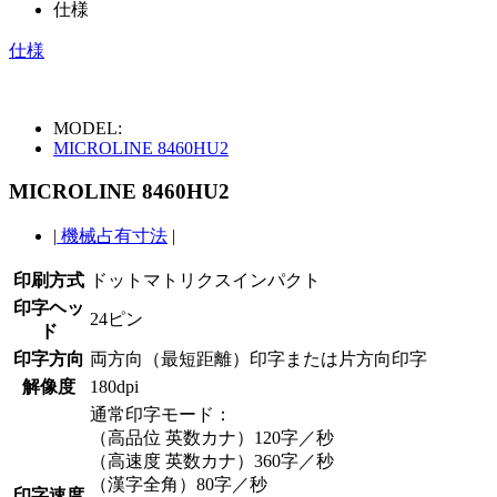
仕様
仕様
MODEL:
MICROLINE 8460HU2
MICROLINE 8460HU2
|
機械占有寸法
|
印刷方式
ドットマトリクスインパクト
印字ヘッ
24ピン
ド
印字方向
両方向（最短距離）印字または片方向印字
解像度
180dpi
通常印字モード：
（高品位 英数カナ）120字／秒
（高速度 英数カナ）360字／秒
（漢字全角）80字／秒
印字速度