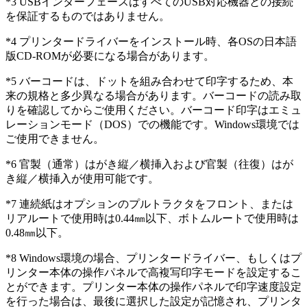
*3 USBインターフェースはすべてのUSB対応機器との接続
を保証するものではありません。
*4 プリンタードライバーをインストール時、各OSの日本語
版CD-ROMが必要になる場合があります。
*5 バーコードは、ドットを組み合わせて印字するため、本
来の規格と多少異なる場合があります。バーコードの読み取
りを確認してからご使用ください。バーコード印字はエミュ
レーションモード（DOS）での機能です。Windows環境では
ご使用できません。
*6 官製（通常）はがき縦／横挿入および官製（往復）はが
き縦／横挿入が使用可能です。
*7 連続紙はオプションのプルトラクタをフロント、または
リアルートで使用時は0.44㎜以下、ボトムルートで使用時は
0.48㎜以下。
*8 Windows環境の場合、プリンタードライバー、もしくはプ
リンター本体の操作パネルで高複写印字モードを設定するこ
とができます。プリンター本体の操作パネルで印字速度設定
を行った場合は、最後に選択した設定が記憶され、プリンタ