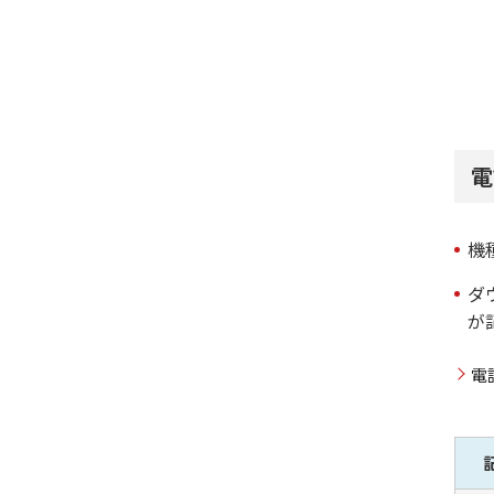
電
機
ダ
が
電