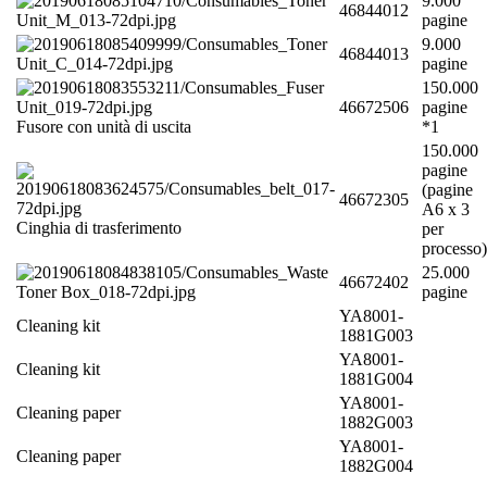
9.000
46844012
pagine
9.000
46844013
pagine
150.000
46672506
pagine
Fusore con unità di uscita
*1
150.000
pagine
(pagine
46672305
A6 x 3
Cinghia di trasferimento
per
processo)
25.000
46672402
pagine
YA8001-
Cleaning kit
1881G003
YA8001-
Cleaning kit
1881G004
YA8001-
Cleaning paper
1882G003
YA8001-
Cleaning paper
1882G004