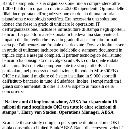
Bank ha ampliato la sua organizzazione fino a comprendere oltre
1.000 filiali e un organico di circa 46.000 dipendenti. Ognuna delle
filiali incorporata nell'organizzazione era dotata di una propria
piattaforma e tecnologia specifica. Era necessaria una soluzione
idonea che fosse in grado di unificare le operazioni IT
dell'organizzazione, incluse le infrastrutture di stampa negli sportelli
bancari. La piattaforma selezionata richiedeva una stampante ad
impatto di alto livello che fosse in grado di accettare più formati
carta per l'alimentazione frontale e le ricevute. Doveva inoltre essere
in grado di utilizzare inchiostro indelebile e stampare documenti in
triplice copia e assegni completi. Il partner tecnologico dell'istituto
bancario ha consigliato di rivolgersi ad OKI, con la quale è stata
stilata una lista ristretta comprendente tre stampanti OKI. In
particolare, nel processo di valutazione, il modello ML6300FB di
OKI è risultato il migliore ed è stato installato in 9.000 sportelli
dell'istituto bancario in tutto il Sudafrica. Inoltre, i tempi medi tra i
guasti sono aumentati di oltre il 160% rispetto ai modelli della
concorrenza.
"Nei tre anni di implementazione, ABSA ha risparmiato 18
milioni di rand scegliendo OKI tra tutte le altre soluzioni di
stampa", Harry van Staden, Operations Manager, ABSA
Scaricate il case study completo per saperne di più su come OKI
abbia consentito a United Bank/ABSA Bank di accrescere velocità,