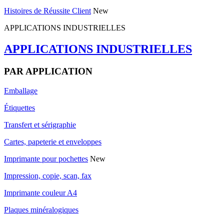
Histoires de Réussite Client
New
APPLICATIONS INDUSTRIELLES
APPLICATIONS INDUSTRIELLES
PAR APPLICATION
Emballage
Étiquettes
Transfert et sérigraphie
Cartes, papeterie et enveloppes
Imprimante pour pochettes
New
Impression, copie, scan, fax
Imprimante couleur A4
Plaques minéralogiques