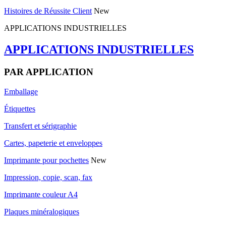
Histoires de Réussite Client
New
APPLICATIONS INDUSTRIELLES
APPLICATIONS INDUSTRIELLES
PAR APPLICATION
Emballage
Étiquettes
Transfert et sérigraphie
Cartes, papeterie et enveloppes
Imprimante pour pochettes
New
Impression, copie, scan, fax
Imprimante couleur A4
Plaques minéralogiques