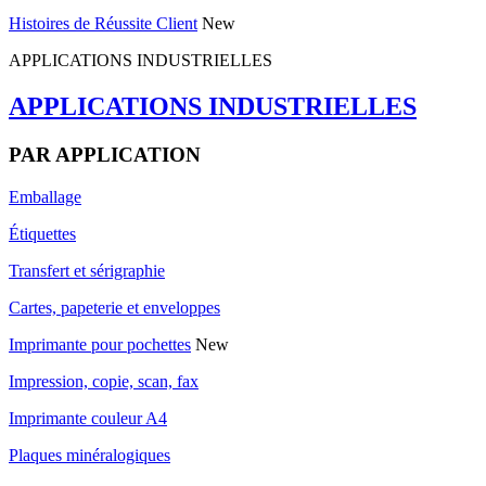
Histoires de Réussite Client
New
APPLICATIONS INDUSTRIELLES
APPLICATIONS INDUSTRIELLES
PAR APPLICATION
Emballage
Étiquettes
Transfert et sérigraphie
Cartes, papeterie et enveloppes
Imprimante pour pochettes
New
Impression, copie, scan, fax
Imprimante couleur A4
Plaques minéralogiques