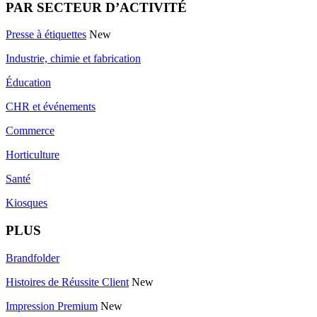
PAR SECTEUR D’ACTIVITÉ
Presse à étiquettes
New
Industrie, chimie et fabrication
Éducation
CHR et événements
Commerce
Horticulture
Santé
Kiosques
PLUS
Brandfolder
Histoires de Réussite Client
New
Impression Premium
New