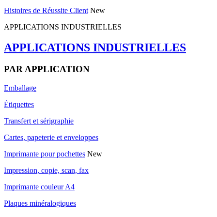
Histoires de Réussite Client
New
APPLICATIONS INDUSTRIELLES
APPLICATIONS INDUSTRIELLES
PAR APPLICATION
Emballage
Étiquettes
Transfert et sérigraphie
Cartes, papeterie et enveloppes
Imprimante pour pochettes
New
Impression, copie, scan, fax
Imprimante couleur A4
Plaques minéralogiques