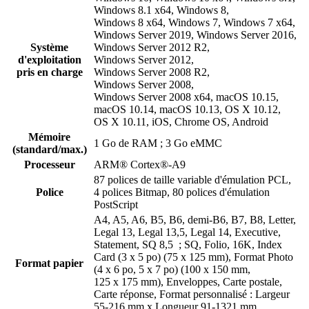
Windows 8.1 x64, Windows 8,
Windows 8 x64, Windows 7, Windows 7 x64,
Windows Server 2019, Windows Server 2016,
Système
Windows Server 2012 R2,
d'exploitation
Windows Server 2012,
pris en charge
Windows Server 2008 R2,
Windows Server 2008,
Windows Server 2008 x64, macOS 10.15,
macOS 10.14, macOS 10.13, OS X 10.12,
OS X 10.11, iOS, Chrome OS, Android
Mémoire
1 Go de RAM ; 3 Go eMMC
(standard/max.)
Processeur
ARM® Cortex®-A9
87 polices de taille variable d'émulation PCL,
Police
4 polices Bitmap, 80 polices d'émulation
PostScript
A4, A5, A6, B5, B6, demi-B6, B7, B8, Letter,
Legal 13, Legal 13,5, Legal 14, Executive,
Statement, SQ 8,5 ; SQ, Folio, 16K, Index
Card (3 x 5 po) (75 x 125 mm), Format Photo
Format papier
(4 x 6 po, 5 x 7 po) (100 x 150 mm,
125 x 175 mm), Enveloppes, Carte postale,
Carte réponse, Format personnalisé : Largeur
55-216 mm x Longueur 91-1321 mm