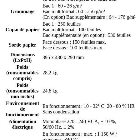
Bac 1 : 60 - 26 g/m²
Grammage
Bac multiformat : 60 - 256 g/m²
(En option) Bac supplémentaire : 64 - 176 g/m²
Bac 1 : 250 feuilles
Capacité papier
Bac multiformat : 100 feuilles
Bac supplémentaire (en option) : 530 feuilles
Face dessous : 150 feuilles max.
Sortie papier
Face dessus : 100 feuilles max.
Dimensions
395 x 430 x 290 mm
(LxPxH)
Poids
(consommables
28,2 kg
compris)
Poids
(consommables
24,6 kg
non inclus)
Environnement
En fonctionnement : 10 - 32° C, 20 - 80 % HR
de
Sans condensation
fonctionnement
Alimentation
Monophasé 220 - 240 VCA, ± 10 %,
électrique
50/60 Hz, ± 2%
En fonctionnement : max. : 1 150 W /
moyenne : 840 W