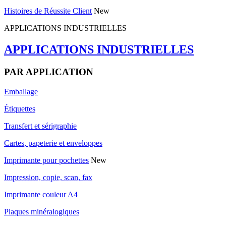
Histoires de Réussite Client
New
APPLICATIONS INDUSTRIELLES
APPLICATIONS INDUSTRIELLES
PAR APPLICATION
Emballage
Étiquettes
Transfert et sérigraphie
Cartes, papeterie et enveloppes
Imprimante pour pochettes
New
Impression, copie, scan, fax
Imprimante couleur A4
Plaques minéralogiques