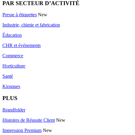
PAR SECTEUR D’ACTIVITÉ
Presse à étiquettes
New
Industrie, chimie et fabrication
Éducation
CHR et événements
Commerce
Horticulture
Santé
Kiosques
PLUS
Brandfolder
Histoires de Réussite Client
New
Impression Premium
New