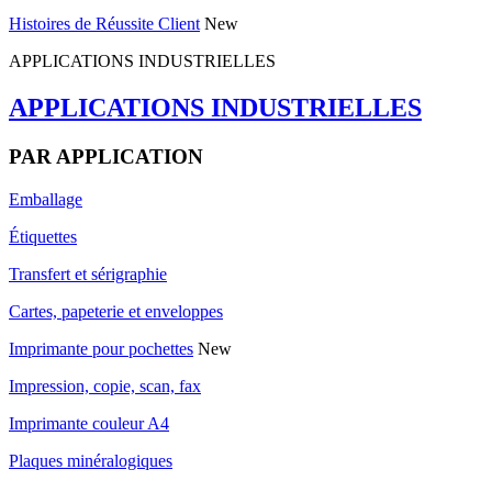
Histoires de Réussite Client
New
APPLICATIONS INDUSTRIELLES
APPLICATIONS INDUSTRIELLES
PAR APPLICATION
Emballage
Étiquettes
Transfert et sérigraphie
Cartes, papeterie et enveloppes
Imprimante pour pochettes
New
Impression, copie, scan, fax
Imprimante couleur A4
Plaques minéralogiques